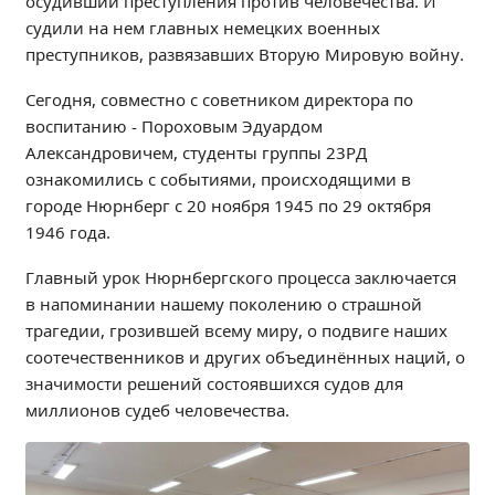
осудивший преступления против человечества. И
Независимая оценка качества
судили на нем главных немецких военных
Профориентация
преступников, развязавших Вторую Мировую войну.
Обращения онлайн
Сегодня, совместно с советником директора по
Контакты
воспитанию - Пороховым Эдуардом
Региональный центр по профилактике ДДТТ
Александровичем, студенты группы 23РД
Учебно-производственный комплекс
ознакомились с событиями, происходящими в
городе Нюрнберг с 20 ноября 1945 по 29 октября
Центр карьеры
1946 года.
Противодействие коррупции
Всероссийское чемпионатное движение
Главный урок Нюрнбергского процесса заключается
в напоминании нашему поколению о страшной
Региональная инновационная площадка
трагедии, грозившей всему миру, о подвиге наших
соотечественников и других объединённых наций, о
СВЕДЕНИЯ ОБ ОБРАЗОВАТЕЛЬНОЙ ОРГАНИЗАЦИИ
значимости решений состоявшихся судов для
Основные сведения
миллионов судеб человечества.
Структура и органы управления образовательной
организацией
Документы