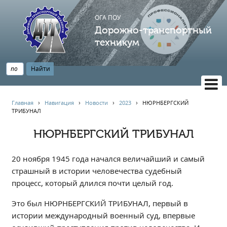
ОГА ПОУ
Дорожно-транспортный
техникум
ВЕРСИЯ САЙТА ДЛЯ СЛАБОВИДЯЩИХ
Главная
›
Навигация
›
Новости
›
2023
›
НЮРНБЕРГСКИЙ
ТРИБУНАЛ
НАВИГАЦИЯ
Главная
НЮРНБЕРГСКИЙ ТРИБУНАЛ
Профессионалитет
20 ноября 1945 года начался величайший и самый
АБИТУРИЕНТУ
страшный в истории человечества судебный
Опрос по качеству образования
процесс, который длился почти целый год.
Новости
Это был НЮРНБЕРГСКИЙ ТРИБУНАЛ, первый в
Наблюдательный совет
истории международный военный суд, впервые
Информация