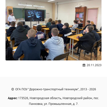
Образование
Образовательные стандарты и требования
Руководство
Педагогический состав
Материально-техническое обеспечение и
оснащенность образовательного процесса.
Доступная среда
Стипендии и меры поддержки обучающихся
Платные образовательные услуги
Финансово-хозяйственная деятельность
20.11.2023
Вакантные места для приёма (перевода)
Международное сотрудничество
Организация питания в образовательной
организации
ОГА ПОУ "Дорожно-транспортный техникум", 2013 - 2026
Адрес:
173526, Новгородская область, Новгородский район, пос.
УЧЕБНАЯ РАБОТА
Панковка, ул. Промышленная, д. 7.