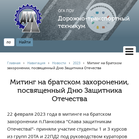
ОГА ПОУ
Дорожно-транспортный
техникум
ВЕРСИЯ САЙТА ДЛЯ СЛАБОВИДЯЩИХ
Главная
›
Навигация
›
Новости
›
2023
›
Митинг на братском
захоронении, посвященный Дню Защитника Отечества
НАВИГАЦИЯ
Главная
Митинг на братском захоронении,
посвященный Дню Защитника
Профессионалитет
Отечества
АБИТУРИЕНТУ
Опрос по качеству образования
22 февраля 2023 года в митинге на братском
Новости
захоронении п.Панковка "Слава защитникам
Наблюдательный совет
Отечества!"- приняли участие студенты 1 и 3 курсов
Информация
из групп 20ТА и 22ПД2 под руководством кураторов