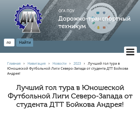
ОГА ПОУ
Дорожно-транспортный
техникум
ВЕРСИЯ САЙТА ДЛЯ СЛАБОВИДЯЩИХ
Главная
›
Навигация
›
Новости
›
2023
›
Лучший гол тура в
Юношеской Футбольной Лиги Северо-Запада от студента ДТТ Бойкова
НАВИГАЦИЯ
Андрея!
Главная
Лучший гол тура в Юношеской
Профессионалитет
Футбольной Лиги Северо-Запада от
АБИТУРИЕНТУ
студента ДТТ Бойкова Андрея!
Опрос по качеству образования
Новости
Наблюдательный совет
Информация