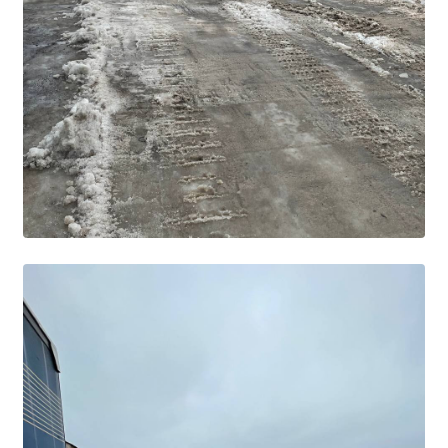
Студенческий совет
Студенческий спортивный клуб
МЕТОДИЧЕСКАЯ РАБОТА
В помощь педагогам и мастерам ПО
ПРОЧЕЕ
История нашего техникума
Фотографии техникума
ПОЛЕЗНЫЕ ССЫЛКИ
Министерство науки и высшего образования
РФ
Главное управление по контролю за оборотом
наркотиков