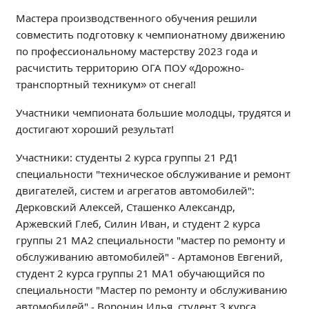
Независимая оценка качества
Мастера производственного обучения решили
Профориентация
совместить подготовку к чемпионатному движению
Обращения онлайн
по профессиональному мастерству 2023 года и
расчистить территорию ОГА ПОУ «Дорожно-
Контакты
транспортный техникум» от снега!!
Региональный центр по профилактике ДДТТ
Учебно-производственный комплекс
Участники чемпионата большие молодцы, трудятся и
достигают хороший результат!
Центр карьеры
Противодействие коррупции
Участники: студенты 2 курса группы 21 РД1
Всероссийское чемпионатное движение
специальности "техническое обслуживание и ремонт
двигателей, систем и агрегатов автомобилей":
Региональная инновационная площадка
Дерковский Алексей, Сташенко Александр,
Аржевский Глеб, Силин Иван, и студент 2 курса
СВЕДЕНИЯ ОБ ОБРАЗОВАТЕЛЬНОЙ ОРГАНИЗАЦИИ
группы 21 МА2 специальности "мастер по ремонту и
Основные сведения
обслуживанию автомобилей" - Артамонов Евгений,
Структура и органы управления образовательной
студент 2 курса группы 21 МА1 обучающийся по
организацией
специальности "Мастер по ремонту и обслуживанию
Документы
автомобилей" - Воронин Илья, студент 3 курса