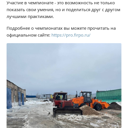
Участие в чемпионате - это возможность не только
Расписание занятий
показать свои умения, но и поделиться друг с другом
Заочное отделение
лучшими практиками.
Локальные акты
Подробнее о чемпионатах вы можете прочитать на
официальном сайте:
https://pro.firpo.ru/
ВОСПИТАТЕЛЬНАЯ РАБОТА
Безопасность на железной дороге
ГТО
Дополнительное образование
Информационная безопасность
Информация для детей-сирот
Памятные даты военной истории
Пожарная безопасность
Программа воспитания
Противодействие терроризму
Профилактическая работа
Работа педагога-психолога