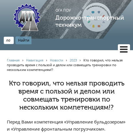
ОГА ПОУ
Дорожно-транспортный
техникум
ВЕРСИЯ САЙТА ДЛЯ СЛАБОВИДЯЩИХ
Главная
›
Навигация
›
Новости
›
2023
›
Кто говорил, что нельзя
проводить время с пользой и делом или совмещать тренировки по
НАВИГАЦИЯ
нескольким компетенциям!?
Главная
Кто говорил, что нельзя проводить
Профессионалитет
время с пользой и делом или
АБИТУРИЕНТУ
совмещать тренировки по
Опрос по качеству образования
нескольким компетенциям!?
Новости
Наблюдательный совет
Перед Вами компетенция «Управление бульдозером»
и «Управление фронтальным погрузчиком».
Информация