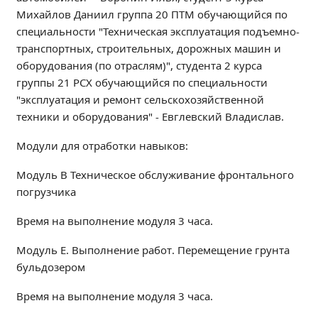
Михайлов Даниил группа 20 ПТМ обучающийся по
Образование
специальности "Техническая эксплуатация подъемно-
Образовательные стандарты и требования
транспортных, строительных, дорожных машин и
Руководство
оборудования (по отраслям)", студента 2 курса
Педагогический состав
группы 21 РСХ обучающийся по специальности
Материально-техническое обеспечение и
"эксплуатация и ремонт сельскохозяйственной
оснащенность образовательного процесса.
техники и оборудования" - Евглевский Владислав.
Доступная среда
Модули для отработки навыков:
Стипендии и меры поддержки обучающихся
Платные образовательные услуги
Модуль В Техническое обслуживание фронтального
Финансово-хозяйственная деятельность
погрузчика
Вакантные места для приёма (перевода)
Время на выполнение модуля 3 часа.
Международное сотрудничество
Организация питания в образовательной
Модуль Е. Выполнение работ. Перемещение грунта
организации
бульдозером
Время на выполнение модуля 3 часа.
УЧЕБНАЯ РАБОТА