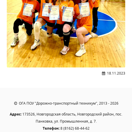
Образование
Образовательные стандарты и требования
Руководство
Педагогический состав
Материально-техническое обеспечение и
оснащенность образовательного процесса.
Доступная среда
Стипендии и меры поддержки обучающихся
Платные образовательные услуги
18.11.2023
Финансово-хозяйственная деятельность
Вакантные места для приёма (перевода)
Международное сотрудничество
Организация питания в образовательной
ОГА ПОУ "Дорожно-транспортный техникум", 2013 - 2026
организации
Адрес:
173526, Новгородская область, Новгородский район, пос.
Панковка, ул. Промышленная, д. 7.
УЧЕБНАЯ РАБОТА
Телефон:
8 (8162) 68-44-62