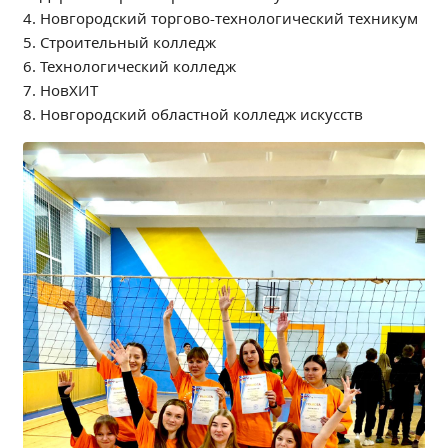
Независимая оценка качества
4. Новгородский торгово-технологический техникум
5. Строительный колледж
Профориентация
6. Технологический колледж
Обращения онлайн
7. НовХИТ
Контакты
8. Новгородский областной колледж искусств
Региональный центр по профилактике ДДТТ
Учебно-производственный комплекс
Центр карьеры
Противодействие коррупции
Всероссийское чемпионатное движение
Региональная инновационная площадка
СВЕДЕНИЯ ОБ ОБРАЗОВАТЕЛЬНОЙ ОРГАНИЗАЦИИ
Основные сведения
Структура и органы управления образовательной
организацией
Документы