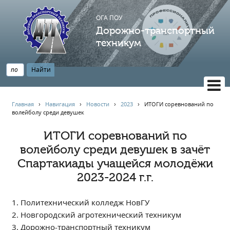
ОГА ПОУ
Дорожно-транспортный
техникум
ВЕРСИЯ САЙТА ДЛЯ СЛАБОВИДЯЩИХ
Главная
›
Навигация
›
Новости
›
2023
›
ИТОГИ соревнований по
волейболу среди девушек
НАВИГАЦИЯ
Главная
ИТОГИ соревнований по
волейболу среди девушек в зачёт
Профессионалитет
Спартакиады учащейся молодёжи
АБИТУРИЕНТУ
2023-2024 г.г.
Опрос по качеству образования
Новости
1. Политехнический колледж НовГУ
Наблюдательный совет
2. Новгородский агротехнический техникум
Информация
3. Дорожно-транспортный техникум