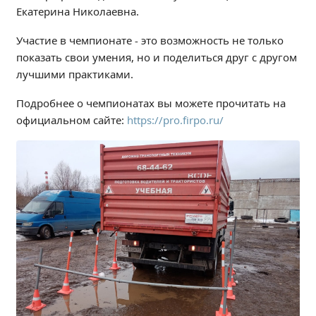
Екатерина Николаевна.
Студенческий совет
Студенческий спортивный клуб
Участие в чемпионате - это возможность не только
показать свои умения, но и поделиться друг с другом
лучшими практиками.
МЕТОДИЧЕСКАЯ РАБОТА
В помощь педагогам и мастерам ПО
Подробнее о чемпионатах вы можете прочитать на
официальном сайте:
https://pro.firpo.ru/
ПРОЧЕЕ
История нашего техникума
Фотографии техникума
ПОЛЕЗНЫЕ ССЫЛКИ
Министерство науки и высшего образования
РФ
Главное управление по контролю за оборотом
наркотиков