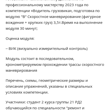
профессиональному мастерству 2023 года по
Образование
компетенции «Водитель грузовика», подготовка по
Образовательные стандарты и требования
модулю "В" Скоростное маневрирование (фигурное
Руководство
вождение + хрупких груз) 3,5т.Время на выполнение
Педагогический состав
модуля 30 минут;
Материально-техническое обеспечение и
Оценка модуля:
оснащенность образовательного процесса.
Доступная среда
– ВИК (визуально измерительный контроль)
Стипендии и меры поддержки обучающихся
Платные образовательные услуги
Модуль состоит в последовательном,
хронометрируемом прохождении трассы скоростного
Финансово-хозяйственная деятельность
маневрирования
Вакантные места для приёма (перевода)
Международное сотрудничество
Перечень, схемы, геометрические размеры и
описание упражнений, указаны в специальных
Организация питания в образовательной
организации
условиях компетенции.
Участники: студент 2 курса группы 21 РД2
УЧЕБНАЯ РАБОТА
обучающийся по специальности "ремонт и