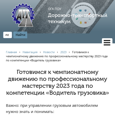
ОГА ПОУ
Дорожно-транспортный
техникум
ВЕРСИЯ САЙТА ДЛЯ СЛАБОВИДЯЩИХ
Главная
›
Навигация
›
Новости
›
2023
›
Готовимся к
чемпионатному движению по профессиональному мастерству 2023 года
НАВИГАЦИЯ
по компетенции «Водитель грузовика»
Главная
Готовимся к чемпионатному
Профессионалитет
движению по профессиональному
АБИТУРИЕНТУ
мастерству 2023 года по
Опрос по качеству образования
компетенции «Водитель грузовика»
Новости
Наблюдательный совет
Важно: при управлении грузовым автомобилем
нужно знать и понимать:
Информация