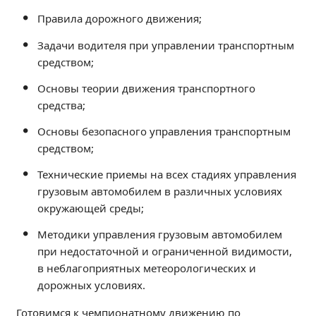
Независимая оценка качества
Правила дорожного движения;
Профориентация
Задачи водителя при управлении транспортным
Обращения онлайн
средством;
Контакты
Основы теории движения транспортного
Региональный центр по профилактике ДДТТ
средства;
Учебно-производственный комплекс
Основы безопасного управления транспортным
Центр карьеры
средством;
Противодействие коррупции
Технические приемы на всех стадиях управления
Всероссийское чемпионатное движение
грузовым автомобилем в различных условиях
Региональная инновационная площадка
окружающей среды;
СВЕДЕНИЯ ОБ ОБРАЗОВАТЕЛЬНОЙ ОРГАНИЗАЦИИ
Методики управления грузовым автомобилем
при недостаточной и ограниченной видимости,
Основные сведения
в неблагоприятных метеорологических и
Структура и органы управления образовательной
дорожных условиях.
организацией
Документы
Готовимся к чемпионатному движению по