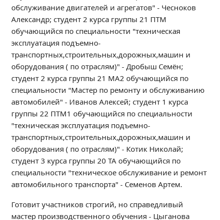
Расписание занятий
обслуживание двигателей и агрегатов" - Чесноков
Заочное отделение
Александр; студент 2 курса группы 21 ПТМ
обучающийся по специальности "техническая
Локальные акты
эксплуатация подъемно-
транспортных,строительных,дорожных,машин и
ВОСПИТАТЕЛЬНАЯ РАБОТА
оборудования ( по отраслям)" - Дробыш Семён;
Безопасность на железной дороге
студент 2 курса группы 21 МА2 обучающийся по
ГТО
специальности "Мастер по ремонту и обслуживанию
автомобилей" - Иванов Алексей; студент 1 курса
Дополнительное образование
группы 22 ПТМ1 обучающийся по специальности
Информационная безопасность
"техническая эксплуатация подъемно-
Информация для детей-сирот
транспортных,строительных,дорожных,машин и
Памятные даты военной истории
оборудования ( по отраслям)" - Котик Николай;
студент 3 курса группы 20 ТА обучающийся по
Пожарная безопасность
специальности "техническое обслуживание и ремонт
Программа воспитания
автомобильного транспорта" - Семенов Артем.
Противодействие терроризму
Профилактическая работа
Готовит участников строгий, но справедливый
мастер производственного обучения - Цыганова
Работа педагога-психолога