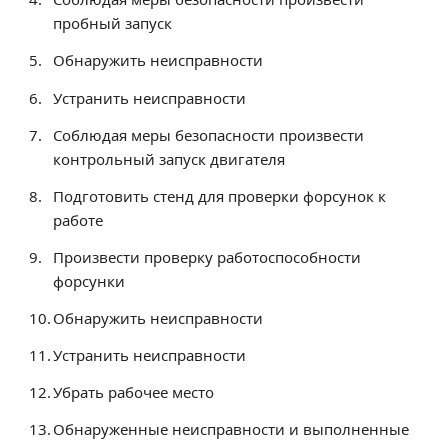
Образование
пробный запуск
Образовательные стандарты и требования
Обнаружить неисправности
Руководство
Устранить неисправности
Педагогический состав
Соблюдая меры безопасности произвести
Материально-техническое обеспечение и
оснащенность образовательного процесса.
контрольный запуск двигателя
Доступная среда
Подготовить стенд для проверки форсунок к
Стипендии и меры поддержки обучающихся
работе
Платные образовательные услуги
Произвести проверку работоспособности
Финансово-хозяйственная деятельность
форсунки
Вакантные места для приёма (перевода)
Обнаружить неисправности
Международное сотрудничество
Организация питания в образовательной
Устранить неисправности
организации
Убрать рабочее место
УЧЕБНАЯ РАБОТА
Обнаруженные неисправности и выполненные