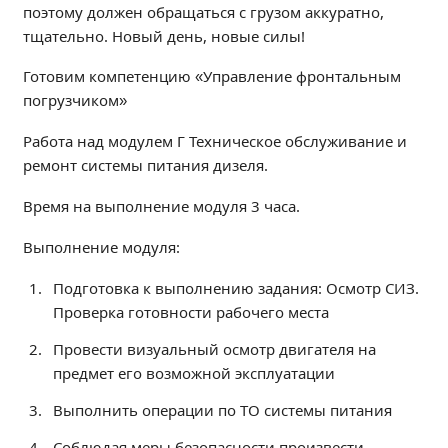
поэтому должен обращаться с грузом аккуратно,
Независимая оценка качества
тщательно. Новый день, новые силы!
Профориентация
Обращения онлайн
Готовим компетенцию «Управление фронтальным
погрузчиком»
Контакты
Региональный центр по профилактике ДДТТ
Работа над модулем Г Техническое обслуживание и
Учебно-производственный комплекс
ремонт системы питания дизеля.
Центр карьеры
Время на выполнение модуля 3 часа.
Противодействие коррупции
Выполнение модуля:
Всероссийское чемпионатное движение
Региональная инновационная площадка
Подготовка к выполнению задания: Осмотр СИЗ.
Проверка готовности рабочего места
СВЕДЕНИЯ ОБ ОБРАЗОВАТЕЛЬНОЙ ОРГАНИЗАЦИИ
Провести визуальный осмотр двигателя на
Основные сведения
предмет его возможной эксплуатации
Структура и органы управления образовательной
Выполнить операции по ТО системы питания
организацией
Документы
Соблюдая меры безопасности произвести