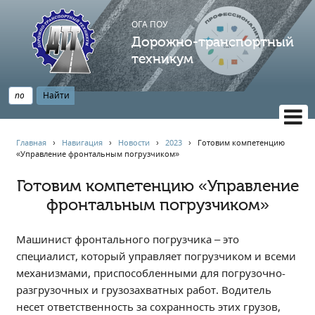
ОГА ПОУ
Дорожно-транспортный
техникум
ВЕРСИЯ САЙТА ДЛЯ СЛАБОВИДЯЩИХ
Главная
›
Навигация
›
Новости
›
2023
›
Готовим компетенцию
«Управление фронтальным погрузчиком»
НАВИГАЦИЯ
Главная
Готовим компетенцию «Управление
фронтальным погрузчиком»
Профессионалитет
АБИТУРИЕНТУ
Машинист фронтального погрузчика – это
Опрос по качеству образования
специалист, который управляет погрузчиком и всеми
Новости
механизмами, приспособленными для погрузочно-
Наблюдательный совет
разгрузочных и грузозахватных работ. Водитель
Информация
несет ответственность за сохранность этих грузов,