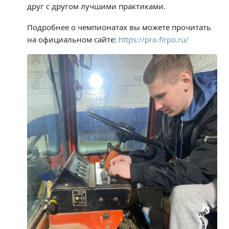
друг с другом лучшими практиками.
Студенческий совет
Подробнее о чемпионатах вы можете прочитать
Студенческий спортивный клуб
на официальном сайте:
https://pro.firpo.ru/
МЕТОДИЧЕСКАЯ РАБОТА
В помощь педагогам и мастерам ПО
ПРОЧЕЕ
История нашего техникума
Фотографии техникума
ПОЛЕЗНЫЕ ССЫЛКИ
Министерство науки и высшего образования
РФ
Главное управление по контролю за оборотом
наркотиков