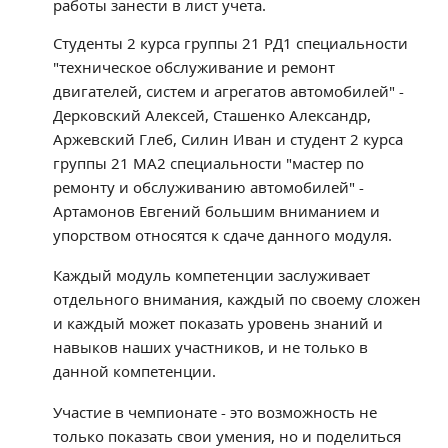
работы занести в лист учета.
Расписание занятий
Заочное отделение
Студенты 2 курса группы 21 РД1 специальности
"техническое обслуживание и ремонт
Локальные акты
двигателей, систем и агрегатов автомобилей" -
Дерковский Алексей, Сташенко Александр,
ВОСПИТАТЕЛЬНАЯ РАБОТА
Аржевский Глеб, Силин Иван и студент 2 курса
Безопасность на железной дороге
группы 21 МА2 специальности "мастер по
ГТО
ремонту и обслуживанию автомобилей" -
Артамонов Евгений большим вниманием и
Дополнительное образование
упорством относятся к сдаче данного модуля.
Информационная безопасность
Информация для детей-сирот
Каждый модуль компетенции заслуживает
Памятные даты военной истории
отдельного внимания, каждый по своему сложен
и каждый может показать уровень знаний и
Пожарная безопасность
навыков наших участников, и не только в
Программа воспитания
данной компетенции.
Противодействие терроризму
Участие в чемпионате - это возможность не
Профилактическая работа
только показать свои умения, но и поделиться
Работа педагога-психолога