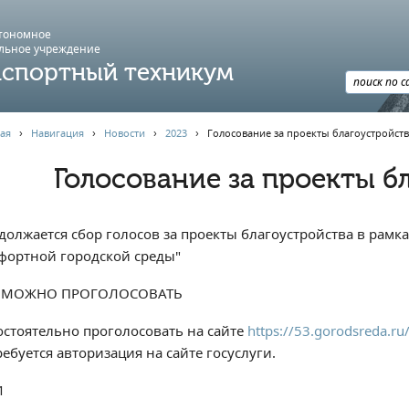
втономное
льное учреждение
спортный техникум
ая
›
Навигация
›
Новости
›
2023
›
Голосование за проекты благоустройств
Голосование за проекты б
должается сбор голосов за проекты благоустройства в рам
фортной городской среды"
 МОЖНО ПРОГОЛОСОВАТЬ
остоятельно проголосовать на сайте
https://53.gorodsreda.r
ебуется авторизация на сайте госуслуги.
И