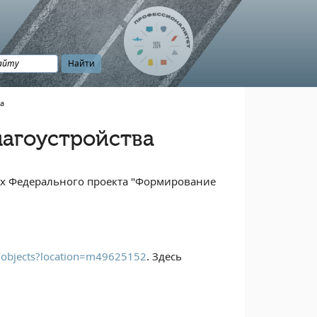
а
лагоустройства
ках Федерального проекта "Формирование
u/objects?location=m49625152
. Здесь