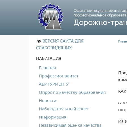
Областное государственное а
профессиональноe образовате
Дорожно-тран
ВЕРСИЯ САЙТА ДЛЯ
Главн
СЛАБОВИДЯЩИХ
НАВИГАЦИЯ
Главная
Про
Профессионалитет
ком
АБИТУРИЕНТУ
КАК
Опрос по качеству образования
Новости
сам
Наблюдательный совет
потр
Информация
ИЛ
Независимая оценка качества