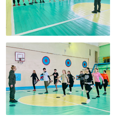
Образование
Образовательные стандарты и требования
Руководство
Педагогический состав
Материально-техническое обеспечение и
оснащенность образовательного процесса.
Доступная среда
Стипендии и меры поддержки обучающихся
Платные образовательные услуги
Финансово-хозяйственная деятельность
Вакантные места для приёма (перевода)
Международное сотрудничество
Организация питания в образовательной
организации
УЧЕБНАЯ РАБОТА