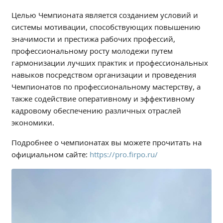
Студенческий совет
Целью Чемпионата является созданием условий и
системы мотивации, способствующих повышению
Студенческий спортивный клуб
значимости и престижа рабочих профессий,
профессиональному росту молодежи путем
МЕТОДИЧЕСКАЯ РАБОТА
гармонизации лучших практик и профессиональных
В помощь педагогам и мастерам ПО
навыков посредством организации и проведения
Чемпионатов по профессиональному мастерству, а
ПРОЧЕЕ
также содействие оперативному и эффективному
кадровому обеспечению различных отраслей
История нашего техникума
экономики.
Фотографии техникума
Подробнее о чемпионатах вы можете прочитать на
официальном сайте:
https://pro.firpo.ru/
ПОЛЕЗНЫЕ ССЫЛКИ
Министерство науки и высшего образования
РФ
Главное управление по контролю за оборотом
наркотиков