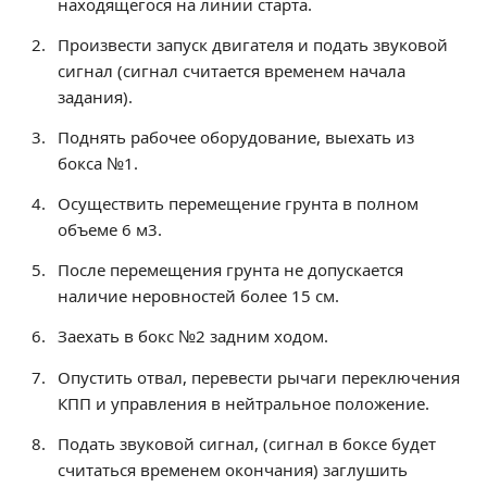
находящегося на линии старта.
Образование
Произвести запуск двигателя и подать звуковой
Образовательные стандарты и требования
сигнал (сигнал считается временем начала
Руководство
задания).
Педагогический состав
Поднять рабочее оборудование, выехать из
Материально-техническое обеспечение и
бокса №1.
оснащенность образовательного процесса.
Доступная среда
Осуществить перемещение грунта в полном
Стипендии и меры поддержки обучающихся
объеме 6 м3.
Платные образовательные услуги
После перемещения грунта не допускается
Финансово-хозяйственная деятельность
наличие неровностей более 15 см.
Вакантные места для приёма (перевода)
Заехать в бокс №2 задним ходом.
Международное сотрудничество
Опустить отвал, перевести рычаги переключения
Организация питания в образовательной
КПП и управления в нейтральное положение.
организации
Подать звуковой сигнал, (сигнал в боксе будет
УЧЕБНАЯ РАБОТА
считаться временем окончания) заглушить