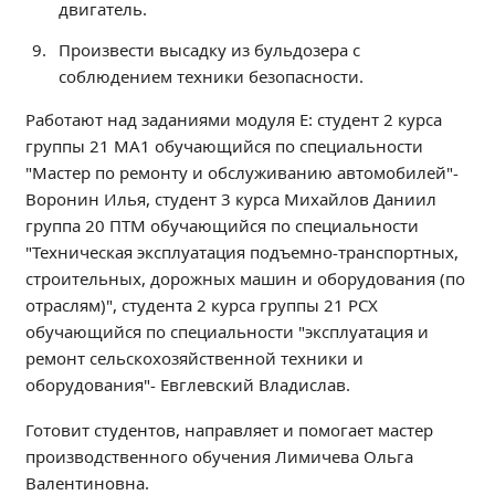
двигатель.
Расписание занятий
Заочное отделение
Произвести высадку из бульдозера с
Локальные акты
соблюдением техники безопасности.
Работают над заданиями модуля Е: студент 2 курса
ВОСПИТАТЕЛЬНАЯ РАБОТА
группы 21 МА1 обучающийся по специальности
Безопасность на железной дороге
"Мастер по ремонту и обслуживанию автомобилей"-
Воронин Илья, студент 3 курса Михайлов Даниил
ГТО
группа 20 ПТМ обучающийся по специальности
Дополнительное образование
"Техническая эксплуатация подъемно-транспортных,
Информационная безопасность
строительных, дорожных машин и оборудования (по
Информация для детей-сирот
отраслям)", студента 2 курса группы 21 РСХ
Памятные даты военной истории
обучающийся по специальности "эксплуатация и
ремонт сельскохозяйственной техники и
Пожарная безопасность
оборудования"- Евглевский Владислав.
Программа воспитания
Противодействие терроризму
Готовит студентов, направляет и помогает мастер
производственного обучения Лимичева Ольга
Профилактическая работа
Валентиновна.
Работа педагога-психолога