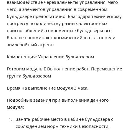
взаимодействие через элементы управления. Чего-
Независимая оценка качества
чего, а элементов управления в современном
Профориентация
бульдозере предостаточно. Благодаря техническому
Обращения онлайн
прогрессу по количеству разных электронных
Контакты
приспособлений, современные бульдозеры все
больше напоминают космический шаттл, нежели
Региональный центр по профилактике ДДТТ
землеройный агрегат.
Учебно-производственный комплекс
Центр карьеры
Компетенция: Управление бульдозером
Противодействие коррупции
Готовим модуль Е Выполнение работ. Перемещение
Всероссийское чемпионатное движение
грунта бульдозером
Региональная инновационная площадка
Время на выполнение модуля 3 часа.
СВЕДЕНИЯ ОБ ОБРАЗОВАТЕЛЬНОЙ ОРГАНИЗАЦИИ
Подробные задания при выполнения данного
Основные сведения
модуля:
Структура и органы управления образовательной
Занять рабочее место в кабине бульдозера с
организацией
соблюдением норм техники безопасности,
Документы