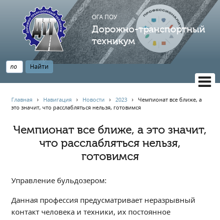
ОГА ПОУ
Дорожно-транспортный
техникум
ВЕРСИЯ САЙТА ДЛЯ СЛАБОВИДЯЩИХ
Главная
›
Навигация
›
Новости
›
2023
›
Чемпионат все ближе, а
это значит, что расслабляться нельзя, готовимся
НАВИГАЦИЯ
Главная
Чемпионат все ближе, а это значит,
что расслабляться нельзя,
Профессионалитет
готовимся
АБИТУРИЕНТУ
Опрос по качеству образования
Управление бульдозером:
Новости
Наблюдательный совет
Данная профессия предусматривает неразрывный
контакт человека и техники, их постоянное
Информация