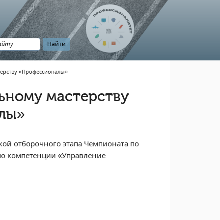
ерству «Профессионалы»
ьному мастерству
лы»
кой отборочного этапа Чемпионата по
по компетенции «Управление