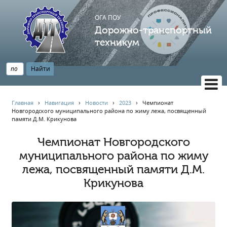
ОГА ПОУ
Дорожно-транспортный
техникум
ВЕРСИЯ САЙТА ДЛЯ СЛАБОВИДЯЩИХ
Главная
›
Навигация
›
Новости
›
2023
›
Чемпионат
Новгородского муниципального района по жиму лежа, посвященный
НАВИГАЦИЯ
памяти Д.М. Крикунова
Главная
Чемпионат Новгородского
Профессионалитет
муниципального района по жиму
АБИТУРИЕНТУ
лежа, посвященный памяти Д.М.
Опрос по качеству образования
Крикунова
Новости
Наблюдательный совет
Информация