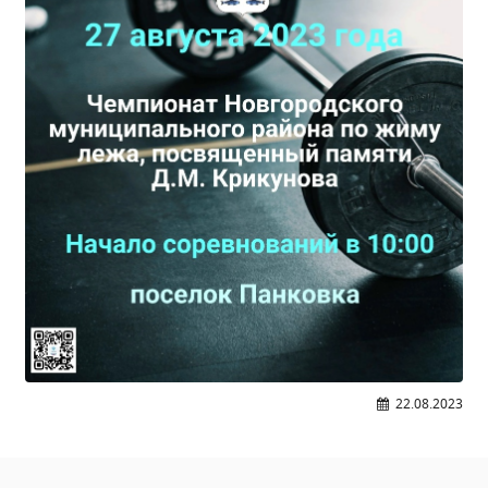
Независимая оценка качества
Профориентация
Обращения онлайн
Контакты
Региональный центр по профилактике ДДТТ
Учебно-производственный комплекс
Центр карьеры
Противодействие коррупции
Всероссийское чемпионатное движение
Региональная инновационная площадка
СВЕДЕНИЯ ОБ ОБРАЗОВАТЕЛЬНОЙ ОРГАНИЗАЦИИ
Основные сведения
22.08.2023
Структура и органы управления образовательной
организацией
Документы