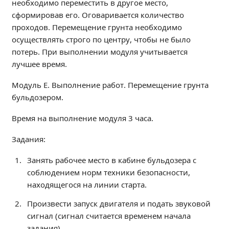
необходимо переместить в другое место,
Образование
сформировав его. Оговаривается количество
Образовательные стандарты и требования
проходов. Перемещение грунта необходимо
осуществлять строго по центру, чтобы не было
Руководство
потерь. При выполнении модуля учитывается
Педагогический состав
лучшее время.
Материально-техническое обеспечение и
оснащенность образовательного процесса.
Модуль Е. Выполнение работ. Перемещение грунта
Доступная среда
бульдозером.
Стипендии и меры поддержки обучающихся
Время на выполнение модуля 3 часа.
Платные образовательные услуги
Финансово-хозяйственная деятельность
Задания:
Вакантные места для приёма (перевода)
Занять рабочее место в кабине бульдозера с
Международное сотрудничество
соблюдением норм техники безопасности,
Организация питания в образовательной
находящегося на линии старта.
организации
Произвести запуск двигателя и подать звуковой
сигнал (сигнал считается временем начала
УЧЕБНАЯ РАБОТА
задания).