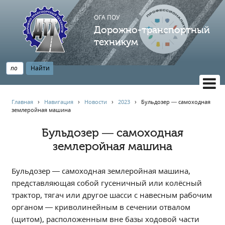
ОГА ПОУ
Дорожно-транспортный
техникум
ВЕРСИЯ САЙТА ДЛЯ СЛАБОВИДЯЩИХ
Главная
›
Навигация
›
Новости
›
2023
›
Бульдозер — самоходная
землеройная машина
НАВИГАЦИЯ
Главная
Бульдозер — самоходная
землеройная машина
Профессионалитет
АБИТУРИЕНТУ
Бульдозер — самоходная землеройная машина,
Опрос по качеству образования
представляющая собой гусеничный или колёсный
Новости
трактор, тягач или другое шасси с навесным рабочим
Наблюдательный совет
органом — криволинейным в сечении отвалом
Информация
(щитом), расположенным вне базы ходовой части