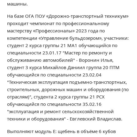
машины.
Независимая оценка качества
Профориентация
На базе ОГА ПОУ «Дорожно-транспортный техникум»
Обращения онлайн
проходит чемпионат по профессиональному
мастерству «Профессионалы» 2023 года по
Контакты
компетенции «Управление бульдозером», участники:
Региональный центр по профилактике ДДТТ
студент 2 курса группы 21 МА1 обучающийся по
Учебно-производственный комплекс
специальности 23.01.17 "Мастер по ремонту и
Центр карьеры
обслуживанию автомобилей" - Воронин Илья,
Противодействие коррупции
студент 3 курса Михайлов Даниил группа 20 ПТМ
обучающийся по специальности 23.02.04
Всероссийское чемпионатное движение
"Техническая эксплуатация подъемно-транспортных,
Региональная инновационная площадка
строительных, дорожных машин и оборудования (по
отраслям)", студента 2 курса группы 21 РСХ
СВЕДЕНИЯ ОБ ОБРАЗОВАТЕЛЬНОЙ ОРГАНИЗАЦИИ
обучающийся по специальности 35.02.16
Основные сведения
"эксплуатация и ремонт сельскохозяйственной
техники и оборудования" - Евглевский Владислав.
Структура и органы управления образовательной
организацией
Выполняют модуль Е: щебень в объёме 6 кубов
Документы