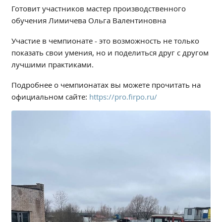
Готовит участников мастер производственного
Студенческий совет
обучения Лимичева Ольга Валентиновна
Студенческий спортивный клуб
Участие в чемпионате - это возможность не только
показать свои умения, но и поделиться друг с другом
МЕТОДИЧЕСКАЯ РАБОТА
лучшими практиками.
В помощь педагогам и мастерам ПО
Подробнее о чемпионатах вы можете прочитать на
официальном сайте:
https://pro.firpo.ru/
ПРОЧЕЕ
История нашего техникума
Фотографии техникума
ПОЛЕЗНЫЕ ССЫЛКИ
Министерство науки и высшего образования
РФ
Главное управление по контролю за оборотом
наркотиков