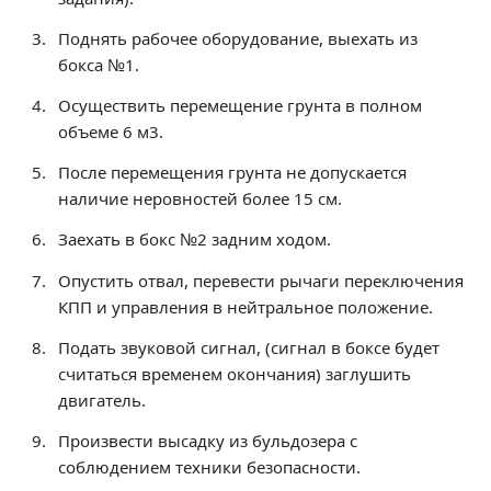
Расписание занятий
Поднять рабочее оборудование, выехать из
Заочное отделение
бокса №1.
Локальные акты
Осуществить перемещение грунта в полном
объеме 6 м3.
ВОСПИТАТЕЛЬНАЯ РАБОТА
Безопасность на железной дороге
После перемещения грунта не допускается
наличие неровностей более 15 см.
ГТО
Дополнительное образование
Заехать в бокс №2 задним ходом.
Информационная безопасность
Опустить отвал, перевести рычаги переключения
Информация для детей-сирот
КПП и управления в нейтральное положение.
Памятные даты военной истории
Подать звуковой сигнал, (сигнал в боксе будет
Пожарная безопасность
считаться временем окончания) заглушить
Программа воспитания
двигатель.
Противодействие терроризму
Произвести высадку из бульдозера с
Профилактическая работа
соблюдением техники безопасности.
Работа педагога-психолога