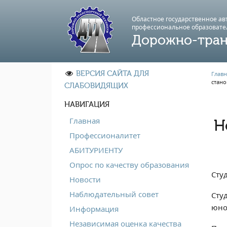
Областное государственное а
профессиональноe образовате
Дорожно-тран
ВЕРСИЯ САЙТА ДЛЯ
Главн
стано
СЛАБОВИДЯЩИХ
НАВИГАЦИЯ
Главная
Н
Профессионалитет
АБИТУРИЕНТУ
Опрос по качеству образования
Сту
Новости
Наблюдательный совет
Сту
юно
Информация
Независимая оценка качества