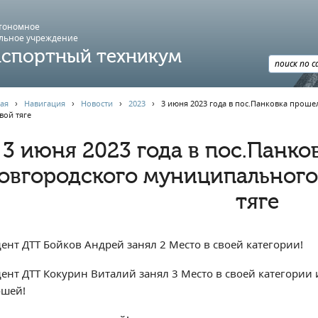
втономное
льное учреждение
спортный техникум
ая
›
Навигация
›
Новости
›
2023
›
3 июня 2023 года в пос.Панковка прош
вой тяге
3 июня 2023 года в пос.Панк
овгородского муниципального
тяге
дент ДТТ Бойков Андрей занял 2 Место в своей категории!
дент ДТТ Кокурин Виталий занял 3 Место в своей категории 
шей!