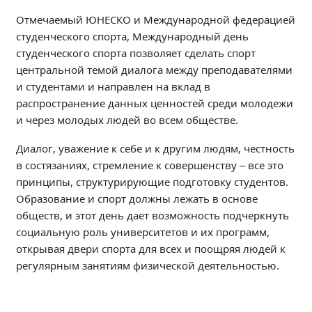
Независимая оценка качества
Отмечаемый ЮНЕСКО и Международной федерацией
Профориентация
студенческого спорта, Международный день
Обращения онлайн
студенческого спорта позволяет сделать спорт
центральной темой диалога между преподавателями
Контакты
и студентами и направлен на вклад в
Региональный центр по профилактике ДДТТ
распространение данных ценностей среди молодежи
Учебно-производственный комплекс
и через молодых людей во всем обществе.
Центр карьеры
Диалог, уважение к себе и к другим людям, честность
Противодействие коррупции
в состязаниях, стремление к совершенству – все это
Всероссийское чемпионатное движение
принципы, структурирующие подготовку студентов.
Региональная инновационная площадка
Образование и спорт должны лежать в основе
обществ, и этот день дает возможность подчеркнуть
СВЕДЕНИЯ ОБ ОБРАЗОВАТЕЛЬНОЙ ОРГАНИЗАЦИИ
социальную роль университетов и их программ,
открывая двери спорта для всех и поощряя людей к
Основные сведения
регулярным занятиям физической деятельностью.
Структура и органы управления образовательной
организацией
Документы