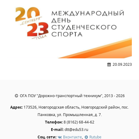
Образование
Образовательные стандарты и требования
Руководство
Педагогический состав
Материально-техническое обеспечение и
оснащенность образовательного процесса.
Доступная среда
Стипендии и меры поддержки обучающихся
20.09.2023
Платные образовательные услуги
Финансово-хозяйственная деятельность
Вакантные места для приёма (перевода)
ОГА ПОУ "Дорожно-транспортный техникум", 2013 - 2026
Международное сотрудничество
Адрес:
173526, Новгородская область, Новгородский район, пос.
Организация питания в образовательной
организации
Панковка, ул. Промышленная, д. 7.
Телефон:
8 (8162) 68-44-62
E-mail:
dtt@edu53.ru
УЧЕБНАЯ РАБОТА
Соц. сети:
Вконтакте
,
Rutube