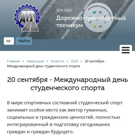
ОГА ПОУ
Дорожно-транспортный
техникум
ВЕРСИЯ САЙТА ДЛЯ СЛАБОВИДЯЩИХ
Главная
›
Навигация
›
Новости
›
2023
›
20 сентября -
Международный день студенческого спорта
НАВИГАЦИЯ
Главная
20 сентября - Международный день
студенческого спорта
Профессионалитет
АБИТУРИЕНТУ
В мире спортивных состязаний студенческий спорт
Опрос по качеству образования
занимает особое место как вектор гуманных,
Новости
социальных и гражданских ценностей, полностью
Наблюдательный совет
интегрированный в подготовку сегодняшних
Информация
граждан и граждан будущего.