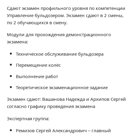
Независимая оценка качества
Сдают экзамен профильного уровня по компетенции
Профориентация
Управление бульдозером. Экзамен сдают в 2 смены,
Обращения онлайн
по 2 обучающихся в смену.
Контакты
Модули для прохождения демонстрационного
Региональный центр по профилактике ДДТТ
экзамена:
Учебно-производственный комплекс
Техническое обслуживание бульдозера
Центр карьеры
Перемещение колёс
Противодействие коррупции
Всероссийское чемпионатное движение
Выполнение работ
Региональная инновационная площадка
Теоретическое экзаменационное задание
Экзамен сдают: Вашанова Надежда и Архипов Сергей
СВЕДЕНИЯ ОБ ОБРАЗОВАТЕЛЬНОЙ ОРГАНИЗАЦИИ
согласно графику проведения экзамена
Основные сведения
Структура и органы управления образовательной
Экспертная группа:
организацией
Ремизов Сергей Александрович – главный
Документы