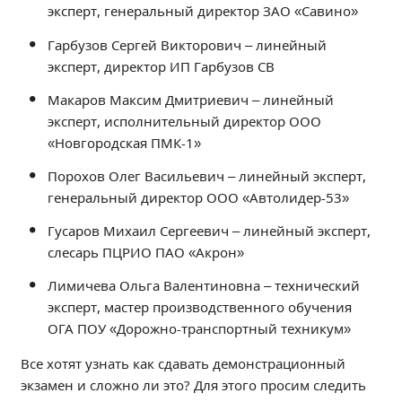
эксперт, генеральный директор ЗАО «Савино»
Образование
Гарбузов Сергей Викторович – линейный
Образовательные стандарты и требования
эксперт, директор ИП Гарбузов СВ
Руководство
Педагогический состав
Макаров Максим Дмитриевич – линейный
эксперт, исполнительный директор ООО
Материально-техническое обеспечение и
оснащенность образовательного процесса.
«Новгородская ПМК-1»
Доступная среда
Порохов Олег Васильевич – линейный эксперт,
Стипендии и меры поддержки обучающихся
генеральный директор ООО «Автолидер-53»
Платные образовательные услуги
Гусаров Михаил Сергеевич – линейный эксперт,
Финансово-хозяйственная деятельность
слесарь ПЦРИО ПАО «Акрон»
Вакантные места для приёма (перевода)
Лимичева Ольга Валентиновна – технический
Международное сотрудничество
эксперт, мастер производственного обучения
Организация питания в образовательной
ОГА ПОУ «Дорожно-транспортный техникум»
организации
Все хотят узнать как сдавать демонстрационный
УЧЕБНАЯ РАБОТА
экзамен и сложно ли это? Для этого просим следить