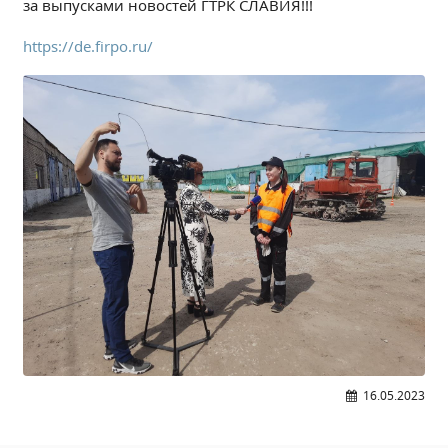
за выпусками новостей ГТРК СЛАВИЯ!!!
Расписание занятий
Заочное отделение
https://de.firpo.ru/
Локальные акты
ВОСПИТАТЕЛЬНАЯ РАБОТА
Безопасность на железной дороге
ГТО
Дополнительное образование
Информационная безопасность
Информация для детей-сирот
Памятные даты военной истории
Пожарная безопасность
Программа воспитания
Противодействие терроризму
16.05.2023
Профилактическая работа
Работа педагога-психолога