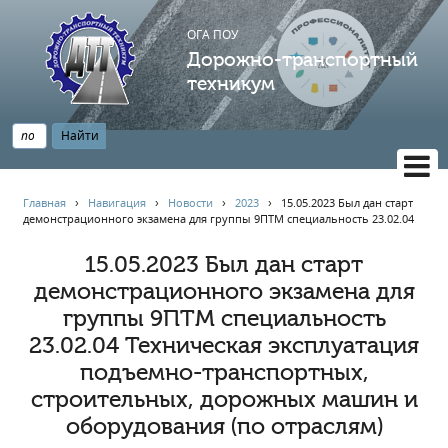
ОГА ПОУ
Дорожно-транспортный
техникум
ВЕРСИЯ САЙТА ДЛЯ СЛАБОВИДЯЩИХ
Главная
›
Навигация
›
Новости
›
2023
›
15.05.2023 Был дан старт
демонстрационного экзамена для группы 9ПТМ специальность 23.02.04
НАВИГАЦИЯ
Главная
15.05.2023 Был дан старт
демонстрационного экзамена для
Профессионалитет
группы 9ПТМ специальность
АБИТУРИЕНТУ
23.02.04 Техническая эксплуатация
Опрос по качеству образования
подъемно-транспортных,
Новости
строительных, дорожных машин и
Наблюдательный совет
оборудования (по отраслям)
Информация