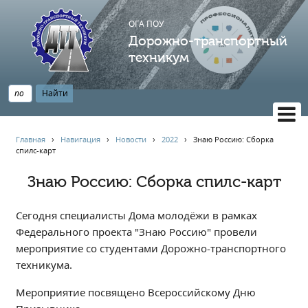
ОГА ПОУ
Дорожно-транспортный
техникум
ВЕРСИЯ САЙТА ДЛЯ СЛАБОВИДЯЩИХ
Главная
›
Навигация
›
Новости
›
2022
›
Знаю Россию: Сборка
спилс-карт
НАВИГАЦИЯ
Главная
Знаю Россию: Сборка спилс-карт
Профессионалитет
Сегодня специалисты Дома молодёжи в рамках
АБИТУРИЕНТУ
Федерального проекта "Знаю Россию" провели
Опрос по качеству образования
мероприятие со студентами Дорожно-транспортного
Новости
техникума.
Наблюдательный совет
Мероприятие посвящено Всероссийскому Дню
Информация