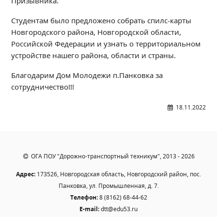
Призывника.
Независимая оценка качества
Студентам было предложено собрать спилс-карты
Профориентация
Новгородского района, Новгородской области,
Обращения онлайн
Российской Федерации и узнать о территориальном
Контакты
устройстве нашего района, области и страны.
Региональный центр по профилактике ДДТТ
Благодарим Дом Молодежи п.Панковка за
Учебно-производственный комплекс
сотрудничество!!!
Центр карьеры
Противодействие коррупции
18.11.2022
Всероссийское чемпионатное движение
Региональная инновационная площадка
ОГА ПОУ "Дорожно-транспортный техникум", 2013 - 2026
СВЕДЕНИЯ ОБ ОБРАЗОВАТЕЛЬНОЙ ОРГАНИЗАЦИИ
Адрес:
173526, Новгородская область, Новгородский район, пос.
Основные сведения
Панковка, ул. Промышленная, д. 7.
Структура и органы управления образовательной
Телефон:
8 (8162) 68-44-62
организацией
E-mail:
dtt@edu53.ru
Документы