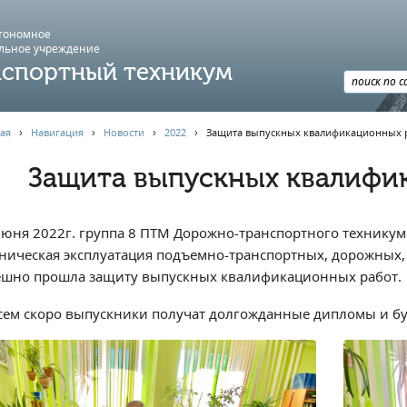
втономное
льное учреждение
спортный техникум
ая
›
Навигация
›
Новости
›
2022
›
Защита выпускных квалификационных 
Защита выпускных квалифи
июня 2022г. группа 8 ПТМ Дорожно-транспортного техникум
хническая эксплуатация подъемно-транспортных, дорожных
ешно прошла защиту выпускных квалификационных работ.
сем скоро выпускники получат долгожданные дипломы и буд