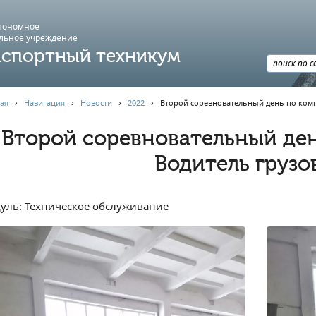
втономное
льное учреждение
спортный техникум
ая
›
Навигация
›
Новости
›
2022
›
Второй соревновательный день по комп
Второй соревновательный ден
Водитель грузо
уль: Техническое обслуживание