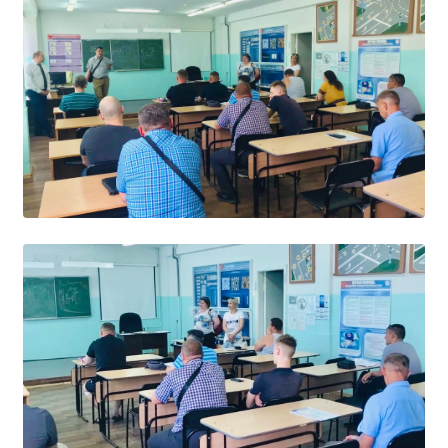
Образование
Образовательные стандарты и требования
Руководство
Педагогический состав
Материально-техническое обеспечение и
оснащенность образовательного процесса.
Доступная среда
Стипендии и меры поддержки обучающихся
Платные образовательные услуги
Финансово-хозяйственная деятельность
Вакантные места для приёма (перевода)
Международное сотрудничество
Организация питания в образовательной
организации
УЧЕБНАЯ РАБОТА