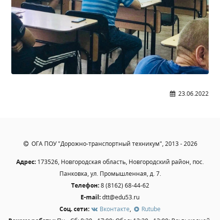
Студенческий совет
Студенческий спортивный клуб
МЕТОДИЧЕСКАЯ РАБОТА
В помощь педагогам и мастерам ПО
23.06.2022
ПРОЧЕЕ
История нашего техникума
Фотографии техникума
ОГА ПОУ "Дорожно-транспортный техникум", 2013 - 2026
ПОЛЕЗНЫЕ ССЫЛКИ
Адрес:
173526, Новгородская область, Новгородский район, пос.
Панковка, ул. Промышленная, д. 7.
Министерство науки и высшего образования
Телефон:
8 (8162) 68-44-62
РФ
E-mail:
dtt@edu53.ru
Главное управление по контролю за оборотом
Соц. сети:
Вконтакте
,
Rutube
наркотиков