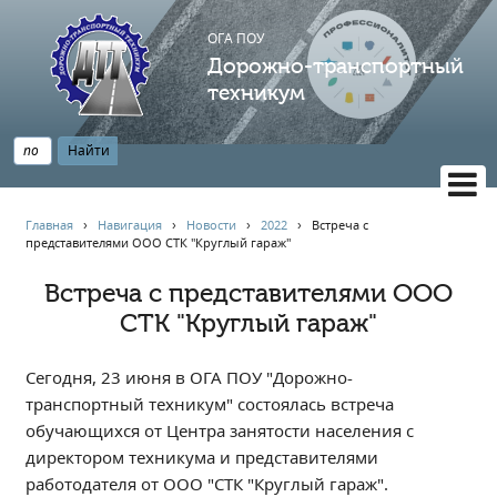
ОГА ПОУ
Дорожно-транспортный
техникум
ВЕРСИЯ САЙТА ДЛЯ СЛАБОВИДЯЩИХ
Главная
›
Навигация
›
Новости
›
2022
›
Встреча с
представителями ООО СТК "Круглый гараж"
НАВИГАЦИЯ
Главная
Встреча с представителями ООО
СТК "Круглый гараж"
Профессионалитет
АБИТУРИЕНТУ
Сегодня, 23 июня в ОГА ПОУ "Дорожно-
Опрос по качеству образования
транспортный техникум" состоялась встреча
Новости
обучающихся от Центра занятости населения с
Наблюдательный совет
директором техникума и представителями
Информация
работодателя от ООО "СТК "Круглый гараж".