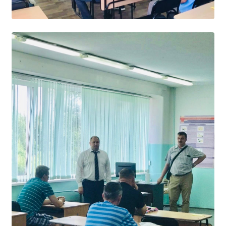
Расписание занятий
Заочное отделение
Локальные акты
ВОСПИТАТЕЛЬНАЯ РАБОТА
Безопасность на железной дороге
ГТО
Дополнительное образование
Информационная безопасность
Информация для детей-сирот
Памятные даты военной истории
Пожарная безопасность
Программа воспитания
Противодействие терроризму
Профилактическая работа
Работа педагога-психолога