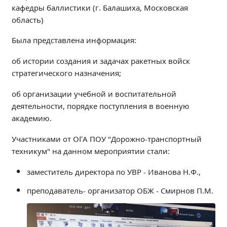
кафедры баллистики (г. Балашиха, Московская
Независимая оценка качества
область)
Профориентация
Обращения онлайн
Была представлена информация:
Контакты
об истории создания и задачах ракетных войск
Региональный центр по профилактике ДДТТ
стратегического назначения;
Учебно-производственный комплекс
об организации учебной и воспитательной
Центр карьеры
деятельности, порядке поступления в военную
Противодействие коррупции
академию.
Всероссийское чемпионатное движение
Участниками от ОГА ПОУ "Дорожно-транспортный
Региональная инновационная площадка
техникум" на данном мероприятии стали:
СВЕДЕНИЯ ОБ ОБРАЗОВАТЕЛЬНОЙ ОРГАНИЗАЦИИ
заместитель директора по УВР - Иванова Н.Ф.,
Основные сведения
преподаватель- организатор ОБЖ - Смирнов П.М.
Структура и органы управления образовательной
организацией
Документы