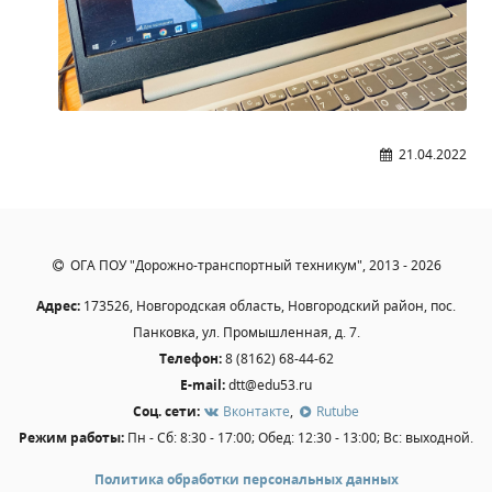
Расписание занятий
Заочное отделение
Локальные акты
ВОСПИТАТЕЛЬНАЯ РАБОТА
21.04.2022
Безопасность на железной дороге
ГТО
Дополнительное образование
Информационная безопасность
ОГА ПОУ "Дорожно-транспортный техникум", 2013 - 2026
Информация для детей-сирот
Адрес:
173526, Новгородская область, Новгородский район, пос.
Памятные даты военной истории
Панковка, ул. Промышленная, д. 7.
Пожарная безопасность
Телефон:
8 (8162) 68-44-62
E-mail:
dtt@edu53.ru
Программа воспитания
Соц. сети:
Вконтакте
,
Rutube
Противодействие терроризму
Режим работы:
Пн - Сб: 8:30 - 17:00; Обед: 12:30 - 13:00; Вс: выходной.
Профилактическая работа
Политика обработки персональных данных
Работа педагога-психолога