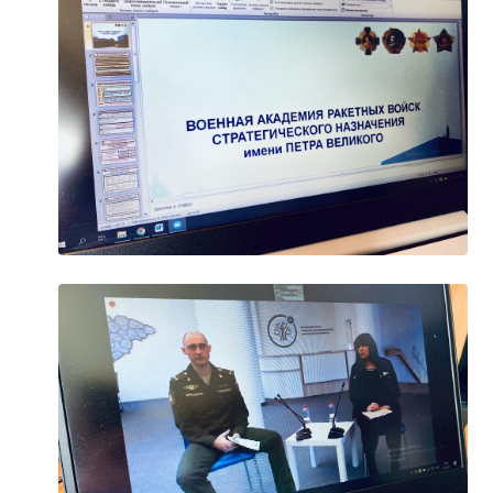
Образование
Образовательные стандарты и требования
Руководство
Педагогический состав
Материально-техническое обеспечение и
оснащенность образовательного процесса.
Доступная среда
Стипендии и меры поддержки обучающихся
Платные образовательные услуги
Финансово-хозяйственная деятельность
Вакантные места для приёма (перевода)
Международное сотрудничество
Организация питания в образовательной
организации
УЧЕБНАЯ РАБОТА