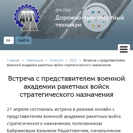
ОГА ПОУ
Дорожно-транспортный
техникум
ВЕРСИЯ САЙТА ДЛЯ СЛАБОВИДЯЩИХ
Главная
›
Навигация
›
Новости
›
2022
›
Встреча с представителем
военной академии ракетных войск стратегического назначения
НАВИГАЦИЯ
Главная
Встреча с представителем военной
академии ракетных войск
Профессионалитет
стратегического назначения
АБИТУРИЕНТУ
Опрос по качеству образования
21 апреля состоялась встреча в режиме онлайн с
Новости
представителем военной академии ракетных войск
Наблюдательный совет
стратегического назначения, полковником
Информация
Байрамовым Казымом Рашитовичем, начальником