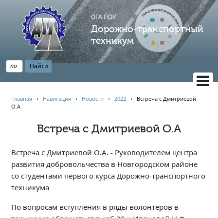
ОГА ПОУ
Дорожно-транспортный
техникум
ВЕРСИЯ САЙТА ДЛЯ СЛАБОВИДЯЩИХ
Главная
›
Навигация
›
Новости
›
2022
›
Встреча с Дмитриевой
О.А
НАВИГАЦИЯ
Главная
Встреча с Дмитриевой О.А
Профессионалитет
Встреча с Дмитриевой О.А. - Руководителем центра
АБИТУРИЕНТУ
развития добровольчества в Новгородском районе
Опрос по качеству образования
со студентами первого курса Дорожно-транспортного
Новости
техникума
Наблюдательный совет
По вопросам вступления в ряды волонтеров в
Информация