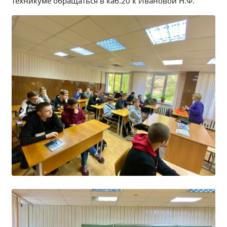
техникуме обращаться в каб.20 к Ивановой Н.Ф.
Независимая оценка качества
Профориентация
Обращения онлайн
Контакты
Региональный центр по профилактике ДДТТ
Учебно-производственный комплекс
Центр карьеры
Противодействие коррупции
Всероссийское чемпионатное движение
Региональная инновационная площадка
СВЕДЕНИЯ ОБ ОБРАЗОВАТЕЛЬНОЙ ОРГАНИЗАЦИИ
Основные сведения
Структура и органы управления образовательной
организацией
Документы