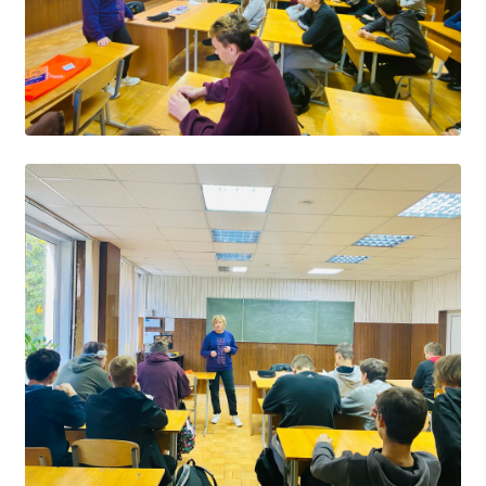
Расписание занятий
Заочное отделение
Локальные акты
ВОСПИТАТЕЛЬНАЯ РАБОТА
Безопасность на железной дороге
ГТО
Дополнительное образование
Информационная безопасность
Информация для детей-сирот
Памятные даты военной истории
Пожарная безопасность
Программа воспитания
Противодействие терроризму
Профилактическая работа
Работа педагога-психолога