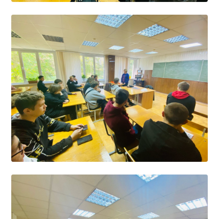
Студенческий совет
Студенческий спортивный клуб
МЕТОДИЧЕСКАЯ РАБОТА
В помощь педагогам и мастерам ПО
ПРОЧЕЕ
История нашего техникума
Фотографии техникума
ПОЛЕЗНЫЕ ССЫЛКИ
Министерство науки и высшего образования
РФ
Главное управление по контролю за оборотом
наркотиков