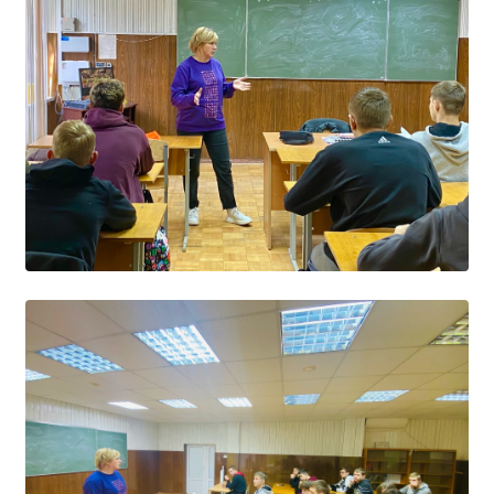
Образование
Образовательные стандарты и требования
Руководство
Педагогический состав
Материально-техническое обеспечение и
оснащенность образовательного процесса.
Доступная среда
Стипендии и меры поддержки обучающихся
Платные образовательные услуги
Финансово-хозяйственная деятельность
Вакантные места для приёма (перевода)
Международное сотрудничество
Организация питания в образовательной
организации
УЧЕБНАЯ РАБОТА