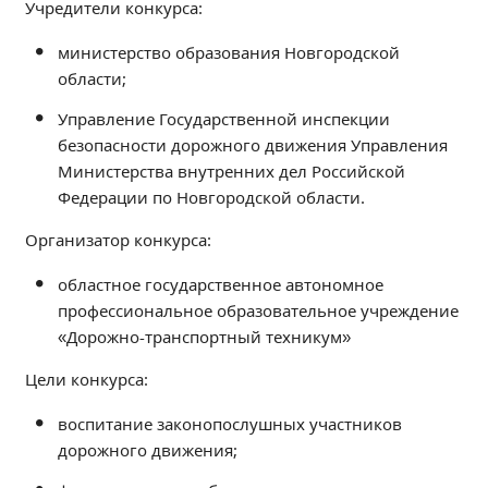
Учредители конкурса:
Независимая оценка качества
Профориентация
министерство образования Новгородской
области;
Обращения онлайн
Контакты
Управление Государственной инспекции
Региональный центр по профилактике ДДТТ
безопасности дорожного движения Управления
Министерства внутренних дел Российской
Учебно-производственный комплекс
Федерации по Новгородской области.
Центр карьеры
Противодействие коррупции
Организатор конкурса:
Всероссийское чемпионатное движение
областное государственное автономное
Региональная инновационная площадка
профессиональное образовательное учреждение
«Дорожно-транспортный техникум»
СВЕДЕНИЯ ОБ ОБРАЗОВАТЕЛЬНОЙ ОРГАНИЗАЦИИ
Цели конкурса:
Основные сведения
воспитание законопослушных участников
Структура и органы управления образовательной
организацией
дорожного движения;
Документы