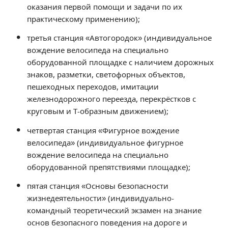
Расписание занятий
оказания первой помощи и задачи по их
практическому применению);
Заочное отделение
Локальные акты
третья станция «Автогородок» (индивидуальное
вождение велосипеда на специально
оборудованной площадке с наличием дорожных
ВОСПИТАТЕЛЬНАЯ РАБОТА
знаков, разметки, светофорных объектов,
Безопасность на железной дороге
пешеходных переходов, имитации
ГТО
железнодорожного переезда, перекрёстков с
Дополнительное образование
круговым и Т-образным движением);
Информационная безопасность
четвертая станция «Фигурное вождение
Информация для детей-сирот
велосипеда» (индивидуальное фигурное
Памятные даты военной истории
вождение велосипеда на специально
Пожарная безопасность
оборудованной препятствиями площадке);
Программа воспитания
пятая станция «Основы безопасности
Противодействие терроризму
жизнедеятельности» (индивидуально-
командный теоретический экзамен на знание
Профилактическая работа
основ безопасного поведения на дороге и
Работа педагога-психолога