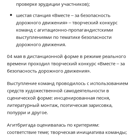
проверке эрудиции участников);
Студенческий совет
шестая станция «Вместе – за безопасность
Студенческий спортивный клуб
дорожного движения» – творческий конкурс
команд с агитационно-пропагандистскими
МЕТОДИЧЕСКАЯ РАБОТА
выступлениями по тематике безопасности
В помощь педагогам и мастерам ПО
дорожного движения.
04 мая в дистанционной форме в режиме реального
ПРОЧЕЕ
времени проходил творческий конкурс «Вместе – за
История нашего техникума
безопасность дорожного движения».
Фотографии техникума
Выступление команд проводилось с использованием
средств художественной самодеятельности в
сценической форме: инсценированная песня,
ПОЛЕЗНЫЕ ССЫЛКИ
литературный монтаж, поэтическая зарисовка,
Министерство науки и высшего образования
попурри и другое.
РФ
Главное управление по контролю за оборотом
Агитбригада оценивалась по критериям:
наркотиков
соответствие теме; творческая инициатива команды;