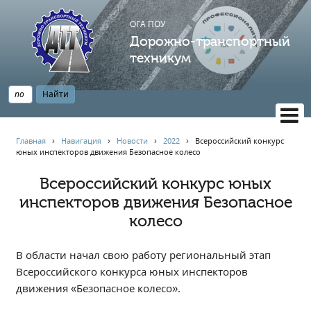
ОГА ПОУ
Дорожно-транспортный
техникум
ВЕРСИЯ САЙТА ДЛЯ СЛАБОВИДЯЩИХ
Главная
›
Навигация
›
Новости
›
2022
›
Всероссийский конкурс
юных инспекторов движения Безопасное колесо
НАВИГАЦИЯ
Главная
Всероссийский конкурс юных
инспекторов движения Безопасное
Профессионалитет
колесо
АБИТУРИЕНТУ
Опрос по качеству образования
В области начал свою работу региональный этап
Новости
Всероссийского конкурса юных инспекторов
Наблюдательный совет
движения «Безопасное колесо».
Информация