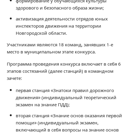
формирование у обучающихся культуры
Образование
здорового и безопасного образа жизни;
Образовательные стандарты и требования
активизация деятельности отрядов юных
Руководство
инспекторов движения на территории
Педагогический состав
Новгородской области.
Материально-техническое обеспечение и
Участниками являются 18 команд, занявших 1-е
оснащенность образовательного процесса.
место в муниципальном этапе конкурса.
Доступная среда
Стипендии и меры поддержки обучающихся
Программа проведения конкурса включает в себя 6
Платные образовательные услуги
этапов состязаний (далее станций) в командном
зачете:
Финансово-хозяйственная деятельность
Вакантные места для приёма (перевода)
первая станция «Знатоки правил дорожного
Международное сотрудничество
движения» (индивидуальный теоретический
Организация питания в образовательной
экзамен на знание ПДД);
организации
вторая станция «Знание основ оказания первой
помощи» (индивидуальный экзамен,
УЧЕБНАЯ РАБОТА
включающий в себя вопросы на знание основ