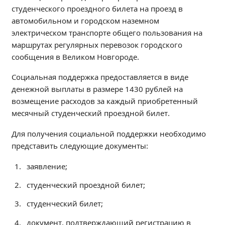
Независимая оценка качества
студенческого проездного билета на проезд в
автомобильном и городском наземном
Профориентация
электрическом транспорте общего пользования на
Обращения онлайн
маршрутах регулярных перевозок городского
Контакты
сообщения в Великом Новгороде.
Региональный центр по профилактике ДДТТ
Социальная поддержка предоставляется в виде
Учебно-производственный комплекс
денежной выплаты в размере 1430 рублей на
Центр карьеры
возмещение расходов за каждый приобретенный
Противодействие коррупции
месячный студенческий проездной билет.
Всероссийское чемпионатное движение
Для получения социальной поддержки необходимо
Региональная инновационная площадка
представить следующие документы:
заявление;
СВЕДЕНИЯ ОБ ОБРАЗОВАТЕЛЬНОЙ ОРГАНИЗАЦИИ
Основные сведения
студенческий проездной билет;
Структура и органы управления образовательной
студенческий билет;
организацией
Документы
документ, подтверждающий регистрацию в