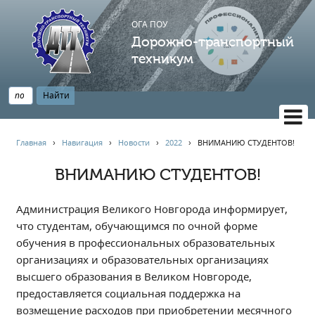
ОГА ПОУ
Дорожно-транспортный
техникум
ВЕРСИЯ САЙТА ДЛЯ СЛАБОВИДЯЩИХ
Главная
›
Навигация
›
Новости
›
2022
›
ВНИМАНИЮ СТУДЕНТОВ!
НАВИГАЦИЯ
ВНИМАНИЮ СТУДЕНТОВ!
Главная
Профессионалитет
Администрация Великого Новгорода информирует,
АБИТУРИЕНТУ
что студентам, обучающимся по очной форме
обучения в профессиональных образовательных
Опрос по качеству образования
организациях и образовательных организациях
Новости
высшего образования в Великом Новгороде,
Наблюдательный совет
предоставляется социальная поддержка на
Информация
возмещение расходов при приобретении месячного