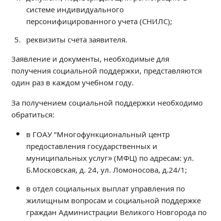
системе индивидуального
Образование
персонифицированного учета (СНИЛС);
Образовательные стандарты и требования
Руководство
реквизиты счета заявителя.
Педагогический состав
Заявление и документы, необходимые для
Материально-техническое обеспечение и
получения социальной поддержки, представляются
оснащенность образовательного процесса.
один раз в каждом учебном году.
Доступная среда
Стипендии и меры поддержки обучающихся
За получением социальной поддержки необходимо
обратиться:
Платные образовательные услуги
Финансово-хозяйственная деятельность
в ГОАУ "Многофункциональный центр
Вакантные места для приёма (перевода)
предоставления государственных и
муниципальных услуг» (МФЦ) по адресам: ул.
Международное сотрудничество
Б.Московская, д. 24, ул. Ломоносова, д.24/1;
Организация питания в образовательной
организации
в отдел социальных выплат управления по
жилищным вопросам и социальной поддержке
УЧЕБНАЯ РАБОТА
граждан Администрации Великого Новгорода по