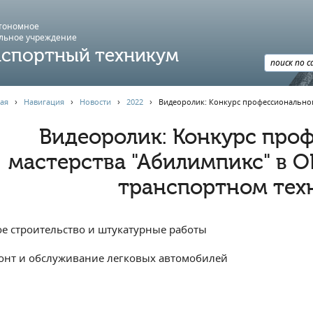
втономное
льное учреждение
спортный техникум
ая
›
Навигация
›
Новости
›
2022
›
Видеоролик: Конкурс профессиональног
Видеоролик: Конкурс про
мастерства "Абилимпикс" в 
транспортном тех
ое строительство и штукатурные работы
онт и обслуживание легковых автомобилей