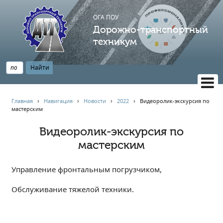
ОГА ПОУ
Дорожно-транспортный
техникум
ВЕРСИЯ САЙТА ДЛЯ СЛАБОВИДЯЩИХ
Главная
›
Навигация
›
Новости
›
2022
›
Видеоролик-экскурсия по
мастерским
НАВИГАЦИЯ
Главная
Видеоролик-экскурсия по
мастерским
Профессионалитет
АБИТУРИЕНТУ
Управление фронтальным погрузчиком,
Опрос по качеству образования
Новости
Обслуживание тяжелой техники.
Наблюдательный совет
Информация