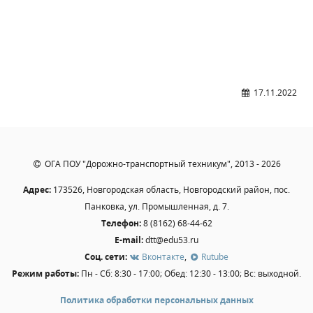
Образование
Образовательные стандарты и требования
Руководство
Педагогический состав
17.11.2022
Материально-техническое обеспечение и
оснащенность образовательного процесса.
Доступная среда
Стипендии и меры поддержки обучающихся
Платные образовательные услуги
ОГА ПОУ "Дорожно-транспортный техникум", 2013 - 2026
Финансово-хозяйственная деятельность
Адрес:
173526, Новгородская область, Новгородский район, пос.
Вакантные места для приёма (перевода)
Панковка, ул. Промышленная, д. 7.
Телефон:
8 (8162) 68-44-62
Международное сотрудничество
E-mail:
dtt@edu53.ru
Организация питания в образовательной
Соц. сети:
Вконтакте
,
Rutube
организации
Режим работы:
Пн - Сб: 8:30 - 17:00; Обед: 12:30 - 13:00; Вс: выходной.
УЧЕБНАЯ РАБОТА
Политика обработки персональных данных