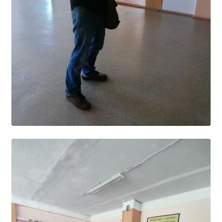
Расписание занятий
Заочное отделение
Локальные акты
ВОСПИТАТЕЛЬНАЯ РАБОТА
Безопасность на железной дороге
ГТО
Дополнительное образование
Информационная безопасность
Информация для детей-сирот
Памятные даты военной истории
Пожарная безопасность
Программа воспитания
Противодействие терроризму
Профилактическая работа
Работа педагога-психолога