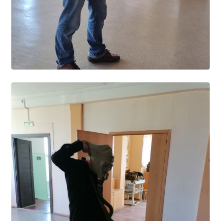
Образование
Образовательные стандарты и требования
Руководство
Педагогический состав
Материально-техническое обеспечение и
оснащенность образовательного процесса.
Доступная среда
Стипендии и меры поддержки обучающихся
Платные образовательные услуги
Финансово-хозяйственная деятельность
Вакантные места для приёма (перевода)
Международное сотрудничество
Организация питания в образовательной
организации
УЧЕБНАЯ РАБОТА