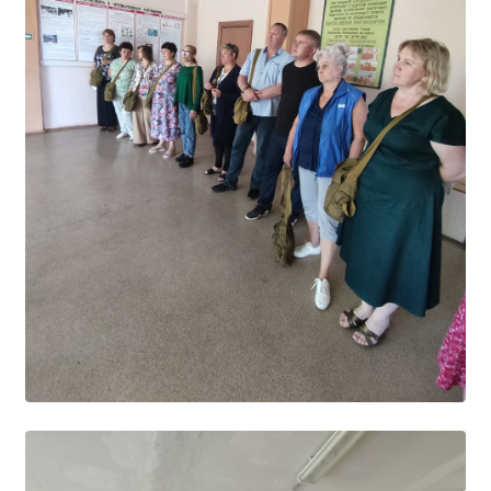
Студенческий совет
Студенческий спортивный клуб
МЕТОДИЧЕСКАЯ РАБОТА
В помощь педагогам и мастерам ПО
ПРОЧЕЕ
История нашего техникума
Фотографии техникума
ПОЛЕЗНЫЕ ССЫЛКИ
Министерство науки и высшего образования
РФ
Главное управление по контролю за оборотом
наркотиков