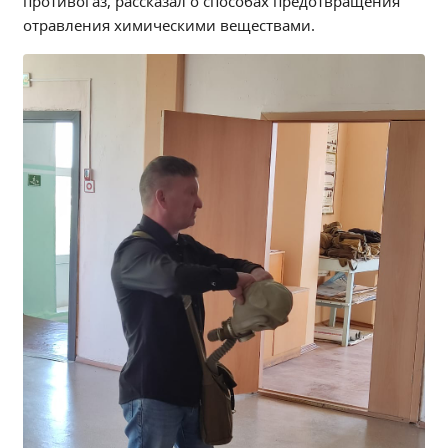
противогаз, рассказал о способах предотвращения
Независимая оценка качества
отравления химическими веществами.
Профориентация
Обращения онлайн
Контакты
Региональный центр по профилактике ДДТТ
Учебно-производственный комплекс
Центр карьеры
Противодействие коррупции
Всероссийское чемпионатное движение
Региональная инновационная площадка
СВЕДЕНИЯ ОБ ОБРАЗОВАТЕЛЬНОЙ ОРГАНИЗАЦИИ
Основные сведения
Структура и органы управления образовательной
организацией
Документы