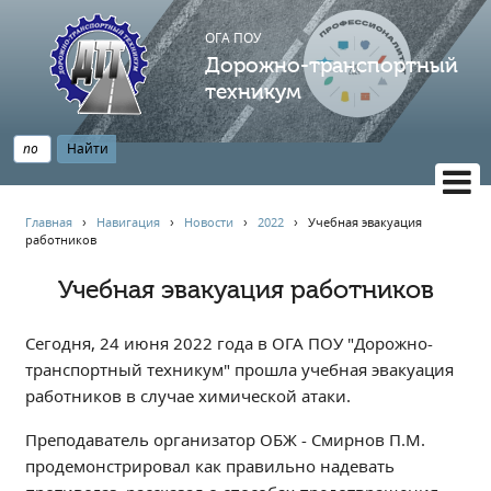
ОГА ПОУ
Дорожно-транспортный
техникум
ВЕРСИЯ САЙТА ДЛЯ СЛАБОВИДЯЩИХ
Главная
›
Навигация
›
Новости
›
2022
›
Учебная эвакуация
работников
НАВИГАЦИЯ
Главная
Учебная эвакуация работников
Профессионалитет
Сегодня, 24 июня 2022 года в ОГА ПОУ "Дорожно-
АБИТУРИЕНТУ
транспортный техникум" прошла учебная эвакуация
Опрос по качеству образования
работников в случае химической атаки.
Новости
Преподаватель организатор ОБЖ - Смирнов П.М.
Наблюдательный совет
продемонстрировал как правильно надевать
Информация