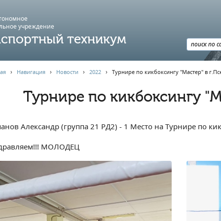
втономное
льное учреждение
спортный техникум
ая
›
Навигация
›
Новости
›
2022
›
Турнире по кикбоксингу "Мастер" в г.Пс
Турнире по кикбоксингу "Ма
анов Александр (группа 21 РД2) - 1 Место на Турнире по ки
дравляем!!! МОЛОДЕЦ