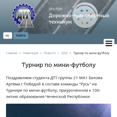
ОГА ПОУ
Дорожно-транспортный
техникум
ВЕРСИЯ САЙТА ДЛЯ СЛАБОВИДЯЩИХ
Главная
›
Навигация
›
Новости
›
2022
›
Турнир по мини-футболу
НАВИГАЦИЯ
Турнир по мини-футболу
Главная
Профессионалитет
Поздравляем студента ДТТ группы 21 МА1 Белова
АБИТУРИЕНТУ
Артёма с Победой в составе команды "Русь" на
Турнире по мини-футболу, приуроченном к 100-
Опрос по качеству образования
летию образования Чеченской Республики
Новости
Наблюдательный совет
Информация