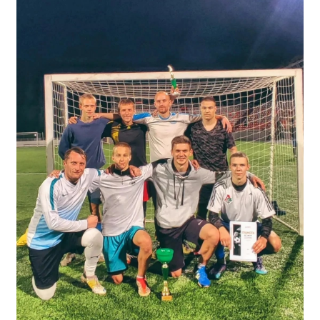
Независимая оценка качества
Профориентация
Обращения онлайн
Контакты
Региональный центр по профилактике ДДТТ
Учебно-производственный комплекс
Центр карьеры
Противодействие коррупции
Всероссийское чемпионатное движение
Региональная инновационная площадка
СВЕДЕНИЯ ОБ ОБРАЗОВАТЕЛЬНОЙ ОРГАНИЗАЦИИ
Основные сведения
Структура и органы управления образовательной
организацией
Документы