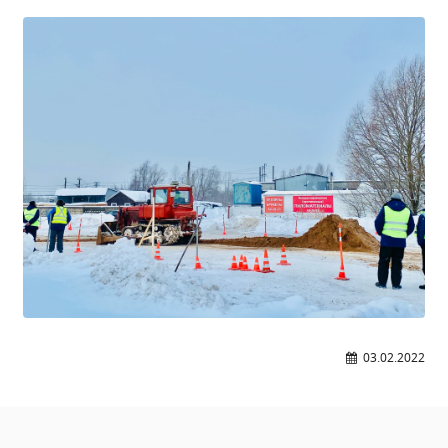
Образование
Образовательные стандарты и требования
Руководство
Педагогический состав
Материально-техническое обеспечение и
оснащенность образовательного процесса.
Доступная среда
Стипендии и меры поддержки обучающихся
Платные образовательные услуги
Финансово-хозяйственная деятельность
Вакантные места для приёма (перевода)
Международное сотрудничество
Организация питания в образовательной
03.02.2022
организации
УЧЕБНАЯ РАБОТА