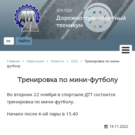
ОГА ПОУ
Дорожно-транспортный
техникум
ВЕРСИЯ САЙТА ДЛЯ СЛАБОВИДЯЩИХ
Главная
›
Навигация
›
Новости
›
2022
›
Тренировка по мини-
футболу
НАВИГАЦИЯ
Главная
Тренировка по мини-футболу
Профессионалитет
Во вторник 22 ноября в спортзале ДТТ состоится
АБИТУРИЕНТУ
тренировка по мини-футболу.
Опрос по качеству образования
Новости
Начало после 4-ой пары в 15.40
Наблюдательный совет
19.11.2022
Информация