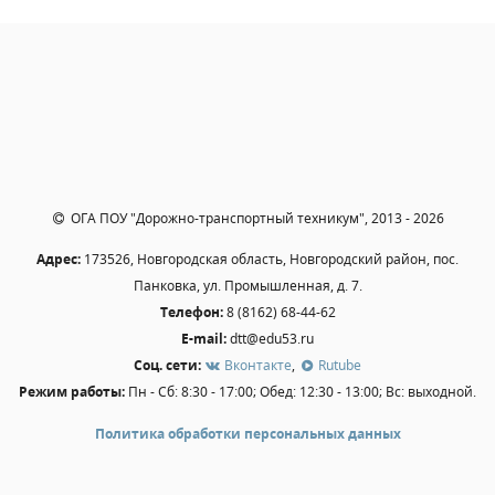
Независимая оценка качества
Профориентация
Обращения онлайн
Контакты
Региональный центр по профилактике ДДТТ
Учебно-производственный комплекс
Центр карьеры
ОГА ПОУ "Дорожно-транспортный техникум", 2013 - 2026
Противодействие коррупции
Адрес:
173526, Новгородская область, Новгородский район, пос.
Всероссийское чемпионатное движение
Панковка, ул. Промышленная, д. 7.
Региональная инновационная площадка
Телефон:
8 (8162) 68-44-62
E-mail:
dtt@edu53.ru
СВЕДЕНИЯ ОБ ОБРАЗОВАТЕЛЬНОЙ ОРГАНИЗАЦИИ
Соц. сети:
Вконтакте
,
Rutube
Режим работы:
Пн - Сб: 8:30 - 17:00; Обед: 12:30 - 13:00; Вс: выходной.
Основные сведения
Структура и органы управления образовательной
Политика обработки персональных данных
организацией
Документы