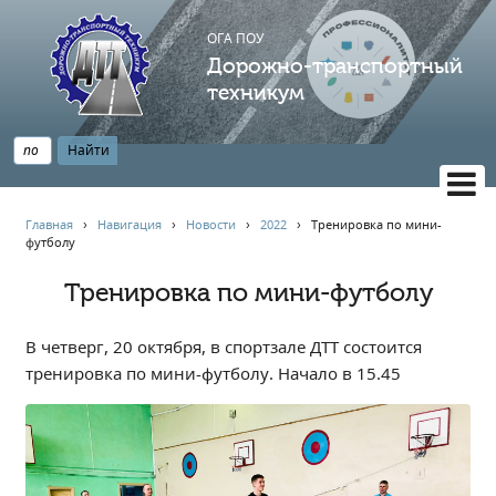
ОГА ПОУ
Дорожно-транспортный
техникум
ВЕРСИЯ САЙТА ДЛЯ СЛАБОВИДЯЩИХ
Главная
›
Навигация
›
Новости
›
2022
›
Тренировка по мини-
футболу
НАВИГАЦИЯ
Главная
Тренировка по мини-футболу
Профессионалитет
В четверг, 20 октября, в спортзале ДТТ состоится
АБИТУРИЕНТУ
тренировка по мини-футболу. Начало в 15.45
Опрос по качеству образования
Новости
Наблюдательный совет
Информация