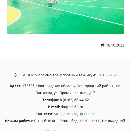
Образование
Образовательные стандарты и требования
Руководство
Педагогический состав
Материально-техническое обеспечение и
18.10.2022
оснащенность образовательного процесса.
Доступная среда
Стипендии и меры поддержки обучающихся
Платные образовательные услуги
ОГА ПОУ "Дорожно-транспортный техникум", 2013 - 2026
Финансово-хозяйственная деятельность
Вакантные места для приёма (перевода)
Адрес:
173526, Новгородская область, Новгородский район, пос.
Панковка, ул. Промышленная, д. 7.
Международное сотрудничество
Телефон:
8 (8162) 68-44-62
Организация питания в образовательной
E-mail:
dtt@edu53.ru
организации
Соц. сети:
Вконтакте
,
Rutube
Режим работы:
Пн - Сб: 8:30 - 17:00; Обед: 12:30 - 13:00; Вс: выходной.
УЧЕБНАЯ РАБОТА