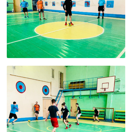
Независимая оценка качества
Профориентация
Обращения онлайн
Контакты
Региональный центр по профилактике ДДТТ
Учебно-производственный комплекс
Центр карьеры
Противодействие коррупции
Всероссийское чемпионатное движение
Региональная инновационная площадка
СВЕДЕНИЯ ОБ ОБРАЗОВАТЕЛЬНОЙ ОРГАНИЗАЦИИ
Основные сведения
Структура и органы управления образовательной
организацией
Документы