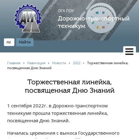
ОГА ПОУ
Дорожно-транспортный
техникум
ВЕРСИЯ САЙТА ДЛЯ СЛАБОВИДЯЩИХ
Главная
›
Навигация
›
Новости
›
2022
›
Торжественная линейка,
посвященная Дню Знаний
НАВИГАЦИЯ
Главная
Торжественная линейка,
посвященная Дню Знаний
Профессионалитет
АБИТУРИЕНТУ
1 сентября 2022г. в Дорожно-транспортном
Опрос по качеству образования
техникуме прошла торжественная линейка,
Новости
посвященная Дню Знаний.
Наблюдательный совет
Началась церемония с выноса Государственного
Информация