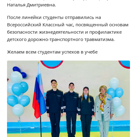
Наталья Дмитриевна.
Образование
Образовательные стандарты и требования
После линейки студенты отправились на
Руководство
Всероссийский Классный час, посвященный основам
безопасности жизнедеятельности и профилактике
Педагогический состав
детского дорожно-транспортного травматизма.
Материально-техническое обеспечение и
оснащенность образовательного процесса.
Желаем всем студентам успехов в учебе
Доступная среда
Стипендии и меры поддержки обучающихся
Платные образовательные услуги
Финансово-хозяйственная деятельность
Вакантные места для приёма (перевода)
Международное сотрудничество
Организация питания в образовательной
организации
УЧЕБНАЯ РАБОТА