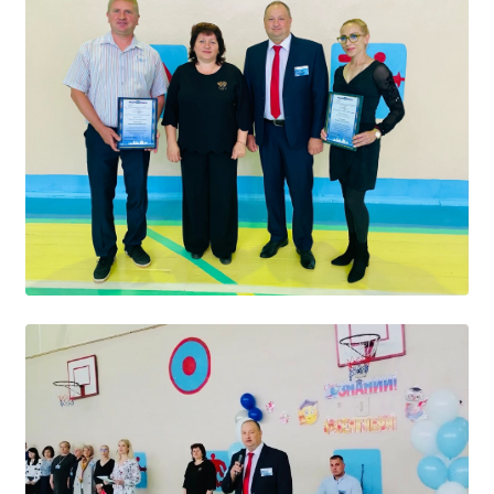
Студенческий совет
Студенческий спортивный клуб
МЕТОДИЧЕСКАЯ РАБОТА
В помощь педагогам и мастерам ПО
ПРОЧЕЕ
История нашего техникума
Фотографии техникума
ПОЛЕЗНЫЕ ССЫЛКИ
Министерство науки и высшего образования
РФ
Главное управление по контролю за оборотом
наркотиков