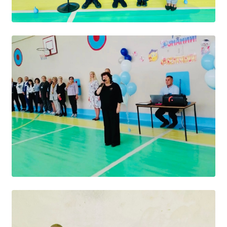
Расписание занятий
Заочное отделение
Локальные акты
ВОСПИТАТЕЛЬНАЯ РАБОТА
Безопасность на железной дороге
ГТО
Дополнительное образование
Информационная безопасность
Информация для детей-сирот
Памятные даты военной истории
Пожарная безопасность
Программа воспитания
Противодействие терроризму
Профилактическая работа
Работа педагога-психолога