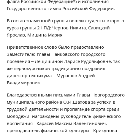
флага Российской Федерации￼ и исполнения
Независимая оценка качества
Государственного гимна Российской Федерации.
Профориентация
В состав знаменной группы вошли студенты второго
Обращения онлайн
курса группы 21 ПД: Чернов Никита, Савицкий
Контакты
Ярослав, Мишина Мария.
Региональный центр по профилактике ДДТТ
Приветственное слово было предоставлено
Учебно-производственный комплекс
Заместителю главы Панковского городского
Центр карьеры
поселения – Лещишиной Ларисе Рудольфовне, так
Противодействие коррупции
же первокурсников традиционно поздравил
Всероссийское чемпионатное движение
директор техникума – Мурашов Андрей
Региональная инновационная площадка
Владимирович.
Благодарственными письмами Главы Новгородского
СВЕДЕНИЯ ОБ ОБРАЗОВАТЕЛЬНОЙ ОРГАНИЗАЦИИ
муниципального района О.И.Шахова за успехи в
Основные сведения
трудовой деятельности и пропаганде спорта среди
молодежи- награждены руководитель физического
Структура и органы управления образовательной
организацией
воспитания - Карасев Максим Валентинович,
преподаватель физической культуры - Крикунова
Документы