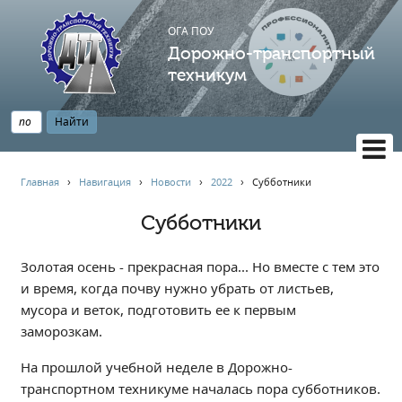
ОГА ПОУ
Дорожно-транспортный
техникум
ВЕРСИЯ САЙТА ДЛЯ СЛАБОВИДЯЩИХ
Главная
›
Навигация
›
Новости
›
2022
›
Субботники
НАВИГАЦИЯ
Субботники
Главная
Профессионалитет
Золотая осень - прекрасная пора... Но вместе с тем это
АБИТУРИЕНТУ
и время, когда почву нужно убрать от листьев,
мусора и веток, подготовить ее к первым
Опрос по качеству образования
заморозкам.
Новости
Наблюдательный совет
На прошлой учебной неделе в Дорожно-
транспортном техникуме началась пора субботников.
Информация