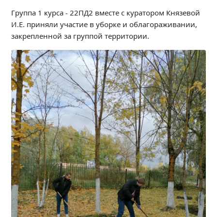
Независимая оценка качества
Группа 1 курса - 22ПД2 вместе с куратором Князевой
Профориентация
И.Е. приняли участие в уборке и облагораживании,
Обращения онлайн
закрепленной за группой территории.
Контакты
Региональный центр по профилактике ДДТТ
Учебно-производственный комплекс
Центр карьеры
Противодействие коррупции
Всероссийское чемпионатное движение
Региональная инновационная площадка
СВЕДЕНИЯ ОБ ОБРАЗОВАТЕЛЬНОЙ ОРГАНИЗАЦИИ
Основные сведения
Структура и органы управления образовательной
организацией
Документы