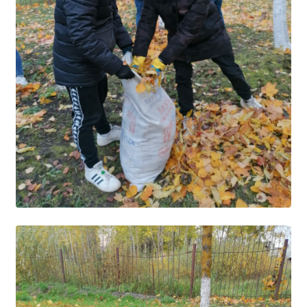
Расписание занятий
Заочное отделение
Локальные акты
ВОСПИТАТЕЛЬНАЯ РАБОТА
Безопасность на железной дороге
ГТО
Дополнительное образование
Информационная безопасность
Информация для детей-сирот
Памятные даты военной истории
Пожарная безопасность
Программа воспитания
Противодействие терроризму
Профилактическая работа
Работа педагога-психолога