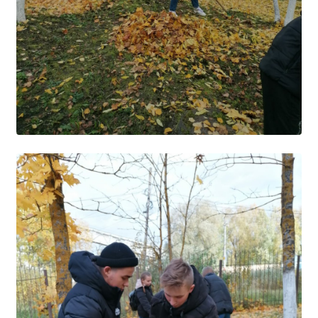
Образование
Образовательные стандарты и требования
Руководство
Педагогический состав
Материально-техническое обеспечение и
оснащенность образовательного процесса.
Доступная среда
Стипендии и меры поддержки обучающихся
Платные образовательные услуги
Финансово-хозяйственная деятельность
Вакантные места для приёма (перевода)
Международное сотрудничество
Организация питания в образовательной
организации
УЧЕБНАЯ РАБОТА