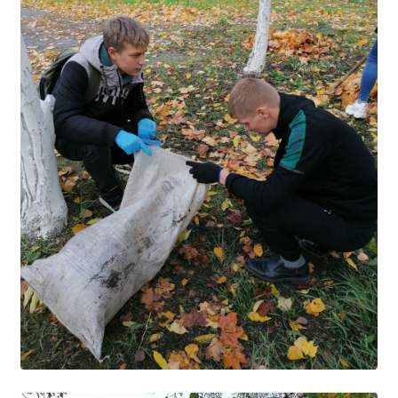
Студенческий совет
Студенческий спортивный клуб
МЕТОДИЧЕСКАЯ РАБОТА
В помощь педагогам и мастерам ПО
ПРОЧЕЕ
История нашего техникума
Фотографии техникума
ПОЛЕЗНЫЕ ССЫЛКИ
Министерство науки и высшего образования
РФ
Главное управление по контролю за оборотом
наркотиков