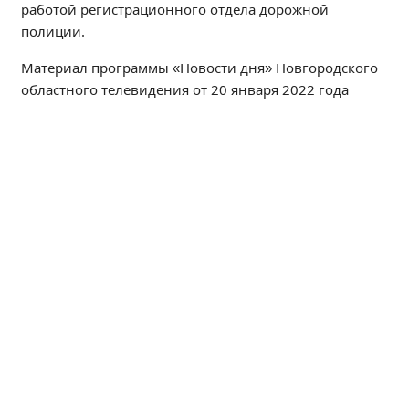
работой регистрационного отдела дорожной
Независимая оценка качества
полиции.
Профориентация
Обращения онлайн
Материал программы «Новости дня» Новгородского
областного телевидения от 20 января 2022 года
Контакты
Региональный центр по профилактике ДДТТ
Учебно-производственный комплекс
Центр карьеры
Противодействие коррупции
Всероссийское чемпионатное движение
Региональная инновационная площадка
СВЕДЕНИЯ ОБ ОБРАЗОВАТЕЛЬНОЙ ОРГАНИЗАЦИИ
Основные сведения
Структура и органы управления образовательной
организацией
Документы