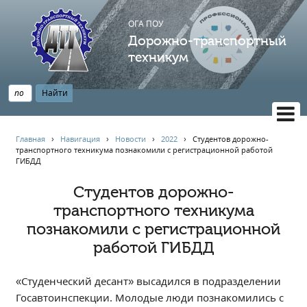
ОГА ПОУ
Дорожно-транспортный
техникум
ВЕРСИЯ САЙТА ДЛЯ СЛАБОВИДЯЩИХ
Главная
›
Навигация
›
Новости
›
2022
›
Студентов дорожно-
транспортного техникума познакомили с регистрационной работой
НАВИГАЦИЯ
ГИБДД
Главная
Студентов дорожно-
Профессионалитет
транспортного техникума
АБИТУРИЕНТУ
познакомили с регистрационной
Опрос по качеству образования
работой ГИБДД
Новости
Наблюдательный совет
«Студенческий десант» высадился в подразделении
Госавтоинспекции. Молодые люди познакомились с
Информация