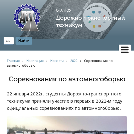
ОГА ПОУ
Дорожно-транспортный
техникум
ВЕРСИЯ САЙТА ДЛЯ СЛАБОВИДЯЩИХ
Главная
›
Навигация
›
Новости
›
2022
›
Соревнования по
автомногоборью
НАВИГАЦИЯ
Главная
Соревнования по автомногоборью
Профессионалитет
22 января 2022г. студенты Дорожно-транспортного
АБИТУРИЕНТУ
техникума приняли участие в первых в 2022-м году
Опрос по качеству образования
официальных соревнованиях по автомногоборью.
Новости
Наблюдательный совет
Информация