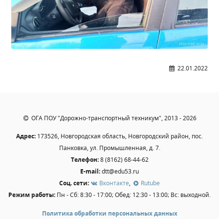
Образование
Образовательные стандарты и требования
Руководство
Педагогический состав
Материально-техническое обеспечение и
22.01.2022
оснащенность образовательного процесса.
Доступная среда
Стипендии и меры поддержки обучающихся
Платные образовательные услуги
ОГА ПОУ "Дорожно-транспортный техникум", 2013 - 2026
Финансово-хозяйственная деятельность
Адрес:
173526, Новгородская область, Новгородский район, пос.
Вакантные места для приёма (перевода)
Панковка, ул. Промышленная, д. 7.
Международное сотрудничество
Телефон:
8 (8162) 68-44-62
Организация питания в образовательной
E-mail:
dtt@edu53.ru
организации
Соц. сети:
Вконтакте
,
Rutube
Режим работы:
Пн - Сб: 8:30 - 17:00; Обед: 12:30 - 13:00; Вс: выходной.
УЧЕБНАЯ РАБОТА
Политика обработки персональных данных