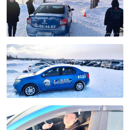
Независимая оценка качества
Профориентация
Обращения онлайн
Контакты
Региональный центр по профилактике ДДТТ
Учебно-производственный комплекс
Центр карьеры
Противодействие коррупции
Всероссийское чемпионатное движение
Региональная инновационная площадка
СВЕДЕНИЯ ОБ ОБРАЗОВАТЕЛЬНОЙ ОРГАНИЗАЦИИ
Основные сведения
Структура и органы управления образовательной
организацией
Документы