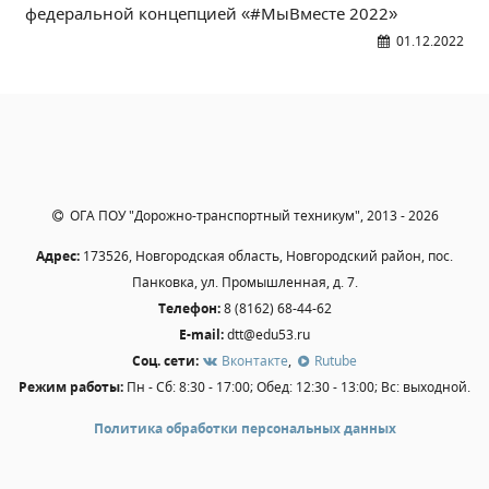
федеральной концепцией «#МыВместе 2022»
Независимая оценка качества
01.12.2022
Профориентация
Обращения онлайн
Контакты
Региональный центр по профилактике ДДТТ
Учебно-производственный комплекс
Центр карьеры
ОГА ПОУ "Дорожно-транспортный техникум", 2013 - 2026
Противодействие коррупции
Адрес:
173526, Новгородская область, Новгородский район, пос.
Всероссийское чемпионатное движение
Панковка, ул. Промышленная, д. 7.
Региональная инновационная площадка
Телефон:
8 (8162) 68-44-62
E-mail:
dtt@edu53.ru
СВЕДЕНИЯ ОБ ОБРАЗОВАТЕЛЬНОЙ ОРГАНИЗАЦИИ
Соц. сети:
Вконтакте
,
Rutube
Режим работы:
Пн - Сб: 8:30 - 17:00; Обед: 12:30 - 13:00; Вс: выходной.
Основные сведения
Структура и органы управления образовательной
Политика обработки персональных данных
организацией
Документы