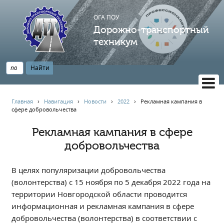
ОГА ПОУ
Дорожно-транспортный
техникум
ВЕРСИЯ САЙТА ДЛЯ СЛАБОВИДЯЩИХ
Главная
›
Навигация
›
Новости
›
2022
›
Рекламная кампания в
сфере добровольчества
НАВИГАЦИЯ
Главная
Рекламная кампания в сфере
добровольчества
Профессионалитет
АБИТУРИЕНТУ
В целях популяризации добровольчества
Опрос по качеству образования
(волонтерства) с 15 ноября по 5 декабря 2022 года на
Новости
территории Новгородской области проводится
Наблюдательный совет
информационная и рекламная кампания в сфере
Информация
добровольчества (волонтерства) в соответствии с