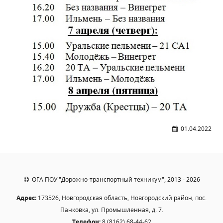
Независимая оценка качества
Профориентация
Обращения онлайн
Контакты
Региональный центр по профилактике ДДТТ
Учебно-производственный комплекс
Центр карьеры
Противодействие коррупции
Всероссийское чемпионатное движение
01.04.2022
Региональная инновационная площадка
СВЕДЕНИЯ ОБ ОБРАЗОВАТЕЛЬНОЙ ОРГАНИЗАЦИИ
ОГА ПОУ "Дорожно-транспортный техникум", 2013 - 2026
Основные сведения
Структура и органы управления образовательной
Адрес:
173526, Новгородская область, Новгородский район, пос.
организацией
Панковка, ул. Промышленная, д. 7.
Документы
Телефон:
8 (8162) 68-44-62