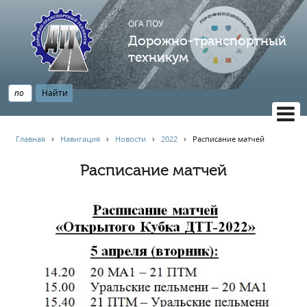
ОГА ПОУ
Дорожно-транспортный
техникум
ВЕРСИЯ САЙТА ДЛЯ СЛАБОВИДЯЩИХ
Главная
›
Навигация
›
Новости
›
2022
›
Расписание матчей
НАВИГАЦИЯ
Расписание матчей
Главная
Профессионалитет
АБИТУРИЕНТУ
Опрос по качеству образования
Новости
Наблюдательный совет
Информация