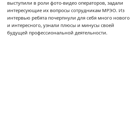
выступили в роли фото-видео операторов, задали
Независимая оценка качества
интересующие их вопросы сотрудникам МРЭО. Из
Профориентация
интервью ребята почерпнули для себя много нового
Обращения онлайн
и интересного, узнали плюсы и минусы своей
Контакты
будущей профессиональной деятельности.
Региональный центр по профилактике ДДТТ
Учебно-производственный комплекс
Центр карьеры
Противодействие коррупции
Всероссийское чемпионатное движение
Региональная инновационная площадка
СВЕДЕНИЯ ОБ ОБРАЗОВАТЕЛЬНОЙ ОРГАНИЗАЦИИ
Основные сведения
Структура и органы управления образовательной
организацией
Документы