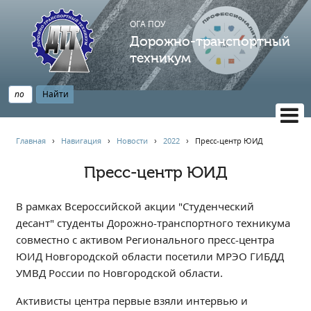
ОГА ПОУ
Дорожно-транспортный
техникум
ВЕРСИЯ САЙТА ДЛЯ СЛАБОВИДЯЩИХ
Главная
›
Навигация
›
Новости
›
2022
›
Пресс-центр ЮИД
НАВИГАЦИЯ
Пресс-центр ЮИД
Главная
Профессионалитет
В рамках Всероссийской акции "Студенческий
АБИТУРИЕНТУ
десант" студенты Дорожно-транспортного техникума
совместно с активом Регионального пресс-центра
Опрос по качеству образования
ЮИД Новгородской области посетили МРЭО ГИБДД
Новости
УМВД России по Новгородской области.
Наблюдательный совет
Активисты центра первые взяли интервью и
Информация