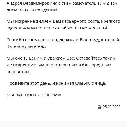
Андрея Владимировича с этим замечательным днем,
Независимая оценка качества
днем Вашего Рождения!
Профориентация
Обращения онлайн
Мы искренне желаем Вам карьерного роста, крепкого
здоровья и исполнения любых Ваших желаний.
Контакты
Региональный центр по профилактике ДДТТ
Спасибо огромное за поддержку и Ваш труд, который
Учебно-производственный комплекс
Вы вложили в нас.
Центр карьеры
Мы очень ценим и уважаем Вас. Оставайтесь таким
Противодействие коррупции
же искренним, умным, открытым и благородным
Всероссийское чемпионатное движение
человеком.
Региональная инновационная площадка
Проведите этот день, не снимая улыбку с лица.
СВЕДЕНИЯ ОБ ОБРАЗОВАТЕЛЬНОЙ ОРГАНИЗАЦИИ
МЫ ВАС ОЧЕНЬ ЛЮБИМ!!!
Основные сведения
25.03.2022
Структура и органы управления образовательной
организацией
Документы