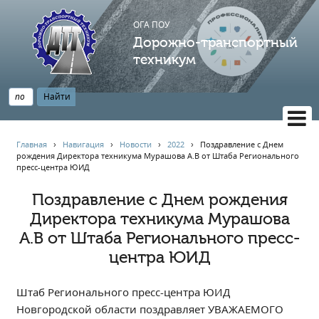
ОГА ПОУ
Дорожно-транспортный
техникум
ВЕРСИЯ САЙТА ДЛЯ СЛАБОВИДЯЩИХ
Главная
›
Навигация
›
Новости
›
2022
›
Поздравление с Днем
рождения Директора техникума Мурашова А.В от Штаба Регионального
НАВИГАЦИЯ
пресс-центра ЮИД
Главная
Поздравление с Днем рождения
Профессионалитет
Директора техникума Мурашова
АБИТУРИЕНТУ
А.В от Штаба Регионального пресс-
Опрос по качеству образования
центра ЮИД
Новости
Наблюдательный совет
Штаб Регионального пресс-центра ЮИД
Новгородской области поздравляет УВАЖАЕМОГО
Информация