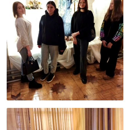
Образование
Образовательные стандарты и требования
Руководство
Педагогический состав
Материально-техническое обеспечение и
оснащенность образовательного процесса.
Доступная среда
Стипендии и меры поддержки обучающихся
Платные образовательные услуги
Финансово-хозяйственная деятельность
Вакантные места для приёма (перевода)
Международное сотрудничество
Организация питания в образовательной
организации
УЧЕБНАЯ РАБОТА