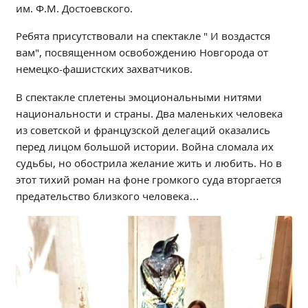
им. Ф.М. Достоевского.
Независимая оценка качества
Профориентация
Ребята присутствовали на спектакле " И воздастся
Обращения онлайн
вам", посвященном освобождению Новгорода от
немецко-фашистских захватчиков.
Контакты
Региональный центр по профилактике ДДТТ
В спектакле сплетены эмоциональными нитями
Учебно-производственный комплекс
национальности и страны. Два маленьких человека
Центр карьеры
из советской и французской делегаций оказались
перед лицом большой истории. Война сломала их
Противодействие коррупции
судьбы, но обострила желание жить и любить. Но в
Всероссийское чемпионатное движение
этот тихий роман на фоне громкого суда вторгается
Региональная инновационная площадка
предательство близкого человека…
СВЕДЕНИЯ ОБ ОБРАЗОВАТЕЛЬНОЙ ОРГАНИЗАЦИИ
Основные сведения
Структура и органы управления образовательной
организацией
Документы