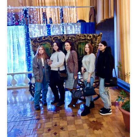
Расписание занятий
Заочное отделение
Локальные акты
ВОСПИТАТЕЛЬНАЯ РАБОТА
Безопасность на железной дороге
ГТО
Дополнительное образование
Информационная безопасность
Информация для детей-сирот
Памятные даты военной истории
Пожарная безопасность
Программа воспитания
Противодействие терроризму
Профилактическая работа
Работа педагога-психолога