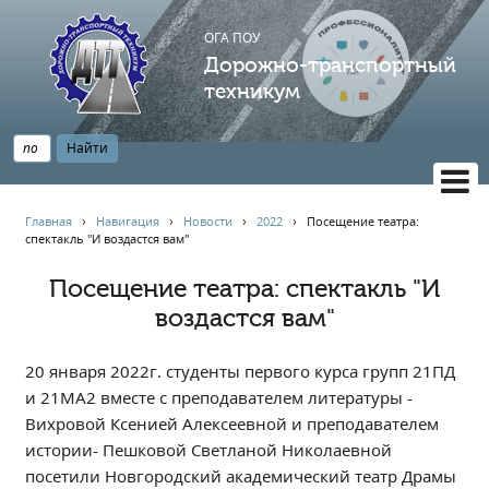
ОГА ПОУ
Дорожно-транспортный
техникум
ВЕРСИЯ САЙТА ДЛЯ СЛАБОВИДЯЩИХ
Главная
›
Навигация
›
Новости
›
2022
›
Посещение театра:
спектакль "И воздастся вам"
НАВИГАЦИЯ
Главная
Посещение театра: спектакль "И
воздастся вам"
Профессионалитет
АБИТУРИЕНТУ
20 января 2022г. студенты первого курса групп 21ПД
Опрос по качеству образования
и 21МА2 вместе с преподавателем литературы -
Новости
Вихровой Ксенией Алексеевной и преподавателем
Наблюдательный совет
истории- Пешковой Светланой Николаевной
Информация
посетили Новгородский академический театр Драмы