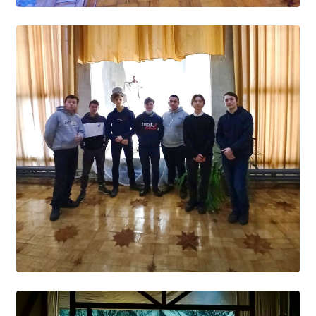
Студенческий совет
Студенческий спортивный клуб
МЕТОДИЧЕСКАЯ РАБОТА
В помощь педагогам и мастерам ПО
ПРОЧЕЕ
История нашего техникума
Фотографии техникума
ПОЛЕЗНЫЕ ССЫЛКИ
Министерство науки и высшего образования
РФ
Главное управление по контролю за оборотом
наркотиков