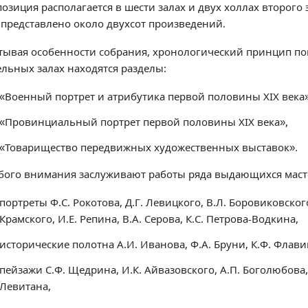
озиция располагается в шести залах и двух холлах второго 
 представлено около двухсот произведений.
тывая особенности собрания, хронологический принцип пок
ельных залах находятся разделы:
«Военный портрет и атрибутика первой половины XIX века»
«Провинциальный портрет первой половины XIX века»,
«Товарищество передвижных художественных выставок».
бого внимания заслуживают работы ряда выдающихся маст
портреты Ф.С. Рокотова, Д.Г. Левицкого, В.Л. Боровиковског
Крамского, И.Е. Репина, В.А. Серова, К.С. Петрова-Водкина,
исторические полотна А.И. Иванова, Ф.А. Бруни, К.Ф. Флавиц
пейзажи С.Ф. Щедрина, И.К. Айвазовского, А.П. Боголюбова,
Левитана,