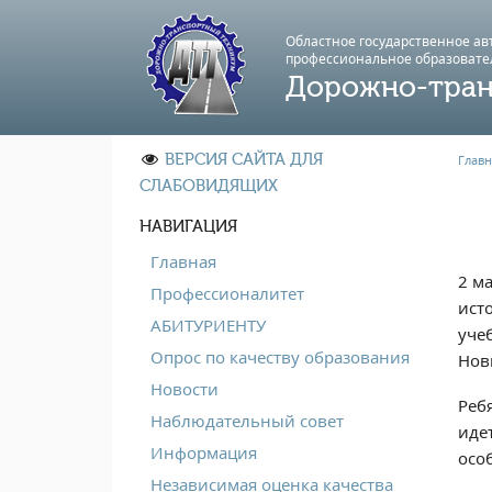
Областное государственное а
профессиональноe образовате
Дорожно-тран
ВЕРСИЯ САЙТА ДЛЯ
Главн
СЛАБОВИДЯЩИХ
НАВИГАЦИЯ
Главная
2 м
Профессионалитет
ист
АБИТУРИЕНТУ
уче
Опрос по качеству образования
Нов
Новости
Реб
Наблюдательный совет
иде
Информация
осо
Независимая оценка качества