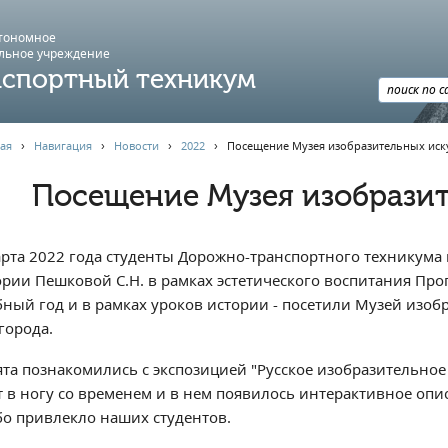
втономное
льное учреждение
спортный техникум
ая
›
Навигация
›
Новости
›
2022
›
Посещение Музея изобразительных иск
Посещение Музея изобразит
арта 2022 года студенты Дорожно-транспортного техникума 
ории Пешковой С.Н. в рамках эстетического воспитания Пр
бный год и в рамках уроков истории - посетили Музей изоб
города.
ята познакомились с экспозицией "Русское изобразительное 
т в ногу со временем и в нем появилось интерактивное оп
бо привлекло наших студентов.