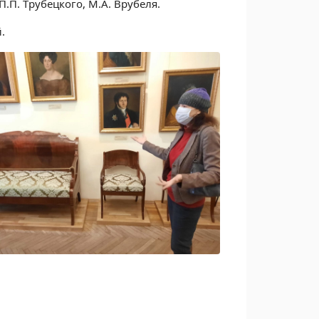
П.П. Трубецкого, М.А. Врубеля.
.