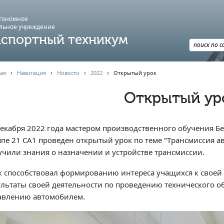
втономное
льное учреждение
спортный техникум
ая
›
Навигация
›
Новости
›
2022
›
Открытый урок
Открытый ур
декабря 2022 года мастером производственного обучения 
ппе 21 СА1 проведен открытый урок по теме "Трансмиссия а
учили знания о назначении и устройстве трансмиссии.
к способствовал формированию интереса учащихся к своей п
ультаты своей деятельности по проведению технического о
авлению автомобилем.