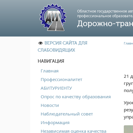
Областное государственное а
профессиональноe образовате
Дорожно-тран
ВЕРСИЯ САЙТА ДЛЯ
Главн
СЛАБОВИДЯЩИХ
НАВИГАЦИЯ
Главная
21 
Профессионалитет
гру
АБИТУРИЕНТУ
пол
Опрос по качеству образования
Уро
Новости
рез
Наблюдательный совет
упр
Информация
Независимая оценка качества