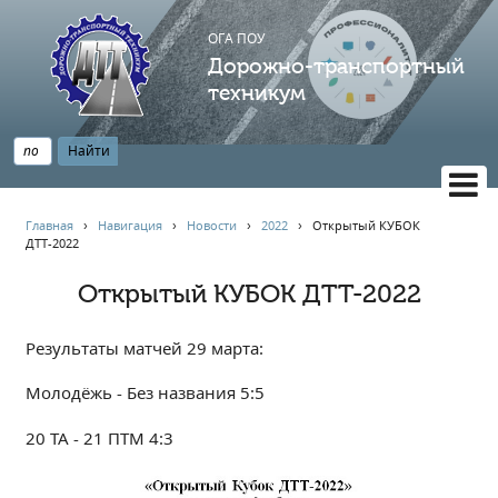
ОГА ПОУ
Дорожно-транспортный
техникум
ВЕРСИЯ САЙТА ДЛЯ СЛАБОВИДЯЩИХ
Главная
›
Навигация
›
Новости
›
2022
›
Открытый КУБОК
ДТТ-2022
НАВИГАЦИЯ
Главная
Открытый КУБОК ДТТ-2022
Профессионалитет
Результаты матчей 29 марта:
АБИТУРИЕНТУ
Опрос по качеству образования
Молодёжь - Без названия 5:5
Новости
20 ТА - 21 ПТМ 4:3
Наблюдательный совет
Информация