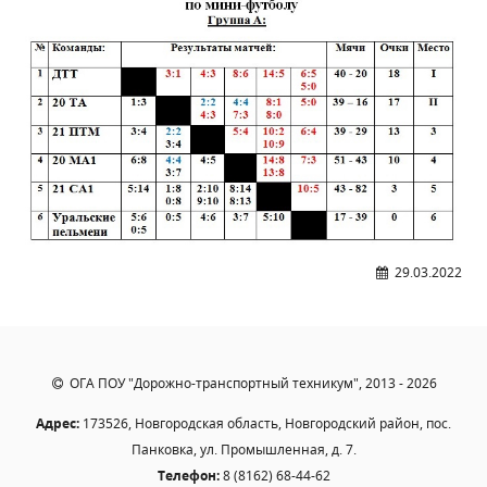
Независимая оценка качества
Профориентация
Обращения онлайн
Контакты
Региональный центр по профилактике ДДТТ
Учебно-производственный комплекс
Центр карьеры
Противодействие коррупции
Всероссийское чемпионатное движение
29.03.2022
Региональная инновационная площадка
СВЕДЕНИЯ ОБ ОБРАЗОВАТЕЛЬНОЙ ОРГАНИЗАЦИИ
ОГА ПОУ "Дорожно-транспортный техникум", 2013 - 2026
Основные сведения
Адрес:
173526, Новгородская область, Новгородский район, пос.
Структура и органы управления образовательной
организацией
Панковка, ул. Промышленная, д. 7.
Телефон:
8 (8162) 68-44-62
Документы