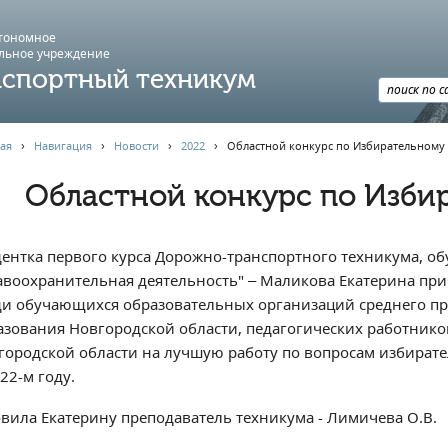
втономное
льное учреждение
спортный техникум
ая
›
Навигация
›
Новости
›
2022
›
Областной конкурс по Избирательному
Областной конкурс по Изби
дентка первого курса Дорожно-транспортного техникума, о
авоохранительная деятельность" – Маликова Екатерина при
ди обучающихся образовательных организаций среднего п
азования Новгородской области, педагогических работник
городской области на лучшую работу по вопросам избирате
22-м году.
овила Екатерину преподаватель техникума - Лимичева О.В.