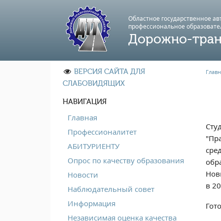
Областное государственное а
профессиональноe образовате
Дорожно-тран
ВЕРСИЯ САЙТА ДЛЯ
Главн
СЛАБОВИДЯЩИХ
НАВИГАЦИЯ
Главная
Сту
Профессионалитет
"Пр
АБИТУРИЕНТУ
сре
Опрос по качеству образования
обр
Нов
Новости
в 20
Наблюдательный совет
Информация
Гот
Независимая оценка качества