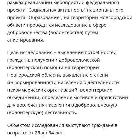
рамках реализации мероприятий федерального
Независимая оценка качества
проекта "Социальная активность" национального
Профориентация
проекта "Образование", на территории Новгородской
Обращения онлайн
области проводится исследование в сфере
Контакты
добровольчества (волонтерства) путем
анкетирования.
Региональный центр по профилактике ДДТТ
Учебно-производственный комплекс
Цель исследования – выявление потребностей
Центр карьеры
граждан в получении добровольческой
(волонтерской) помощи на территории
Противодействие коррупции
Новгородской области, выявление степени
Всероссийское чемпионатное движение
информированности населения о деятельности
Региональная инновационная площадка
некоммерческих организаций, волонтерских
объединений, определение мотивов и препятствий
СВЕДЕНИЯ ОБ ОБРАЗОВАТЕЛЬНОЙ ОРГАНИЗАЦИИ
для вовлечения населения в добровольческую
(волонтерскую) деятельность.
Основные сведения
Структура и органы управления образовательной
Объектом исследования выступают граждане в
организацией
возрасте от 25 до 54 лет.
Документы