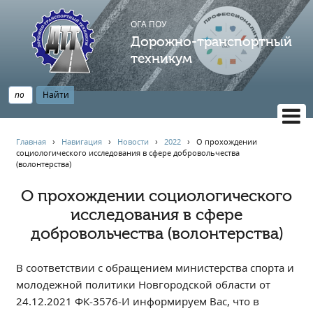
ОГА ПОУ
Дорожно-транспортный
техникум
ВЕРСИЯ САЙТА ДЛЯ СЛАБОВИДЯЩИХ
Главная
›
Навигация
›
Новости
›
2022
›
О прохождении
социологического исследования в сфере добровольчества
НАВИГАЦИЯ
(волонтерства)
Главная
О прохождении социологического
Профессионалитет
исследования в сфере
АБИТУРИЕНТУ
добровольчества (волонтерства)
Опрос по качеству образования
Новости
В соответствии с обращением министерства спорта и
Наблюдательный совет
молодежной политики Новгородской области от
24.12.2021 ФК-3576-И информируем Вас, что в
Информация