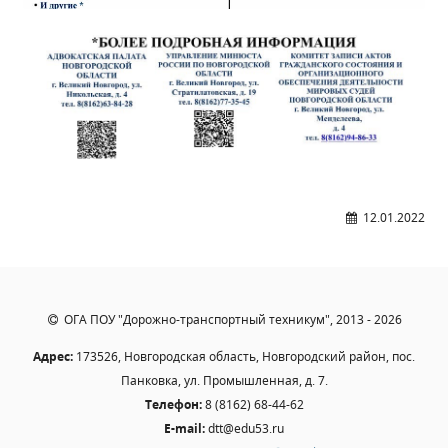
Образование
Образовательные стандарты и требования
Руководство
Педагогический состав
Материально-техническое обеспечение и
оснащенность образовательного процесса.
Доступная среда
Стипендии и меры поддержки обучающихся
12.01.2022
Платные образовательные услуги
Финансово-хозяйственная деятельность
Вакантные места для приёма (перевода)
ОГА ПОУ "Дорожно-транспортный техникум", 2013 - 2026
Международное сотрудничество
Организация питания в образовательной
Адрес:
173526, Новгородская область, Новгородский район, пос.
организации
Панковка, ул. Промышленная, д. 7.
Телефон:
8 (8162) 68-44-62
УЧЕБНАЯ РАБОТА
E-mail:
dtt@edu53.ru