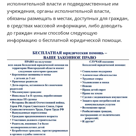
исполнительной власти и подведомственные им
Независимая оценка качества
учреждения, органы исполнительной власти,
Профориентация
обязаны размещать в местах, доступных для граждан,
Обращения онлайн
в средствах массовой информации, либо доводить
Контакты
до граждан иным способом следующую
Региональный центр по профилактике ДДТТ
информацию о бесплатной юридической помощи.
Учебно-производственный комплекс
Центр карьеры
Противодействие коррупции
Всероссийское чемпионатное движение
Региональная инновационная площадка
СВЕДЕНИЯ ОБ ОБРАЗОВАТЕЛЬНОЙ ОРГАНИЗАЦИИ
Основные сведения
Структура и органы управления образовательной
организацией
Документы