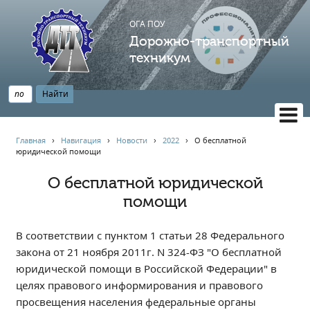
ОГА ПОУ
Дорожно-транспортный
техникум
ВЕРСИЯ САЙТА ДЛЯ СЛАБОВИДЯЩИХ
Главная
›
Навигация
›
Новости
›
2022
›
О бесплатной
юридической помощи
НАВИГАЦИЯ
Главная
О бесплатной юридической
помощи
Профессионалитет
АБИТУРИЕНТУ
В соответствии с пунктом 1 статьи 28 Федерального
Опрос по качеству образования
закона от 21 ноября 2011г. N 324-ФЗ "О бесплатной
Новости
юридической помощи в Российской Федерации" в
Наблюдательный совет
целях правового информирования и правового
Информация
просвещения населения федеральные органы