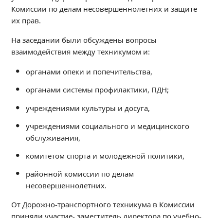
Независимая оценка качества
Комиссии по делам несовершеннолетних и защите
их прав.
Профориентация
Обращения онлайн
На заседании были обсуждены вопросы
Контакты
взаимодействия между техникумом и:
Региональный центр по профилактике ДДТТ
органами опеки и попечительства,
Учебно-производственный комплекс
органами системы профилактики, ПДН;
Центр карьеры
Противодействие коррупции
учреждениями культуры и досуга,
Всероссийское чемпионатное движение
учреждениями социального и медицинского
Региональная инновационная площадка
обслуживания,
комитетом спорта и молодёжной политики,
СВЕДЕНИЯ ОБ ОБРАЗОВАТЕЛЬНОЙ ОРГАНИЗАЦИИ
районной комиссии по делам
Основные сведения
несовершеннолетних.
Структура и органы управления образовательной
организацией
От Дорожно-транспортного техникума в Комиссии
Документы
приняли участие- заместитель директора по учебно-