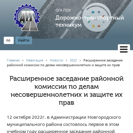
ОГА ПОУ
Дорожно-транспортный
техникум
ВЕРСИЯ САЙТА ДЛЯ СЛАБОВИДЯЩИХ
Главная
›
Навигация
›
Новости
›
2022
›
Расширенное заседание
районной комиссии по делам несовершеннолетних и защите их прав
НАВИГАЦИЯ
Главная
Расширенное заседание районной
комиссии по делам
Профессионалитет
несовершеннолетних и защите их
АБИТУРИЕНТУ
прав
Опрос по качеству образования
Новости
12 октября 2022г. в Администрации Новгородского
Наблюдательный совет
муниципального района состоялось первое в этом
Информация
учебном году расширенное заседание районной