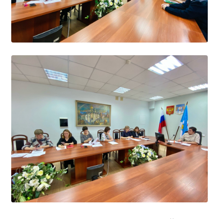
Расписание занятий
Заочное отделение
Локальные акты
ВОСПИТАТЕЛЬНАЯ РАБОТА
Безопасность на железной дороге
ГТО
Дополнительное образование
Информационная безопасность
Информация для детей-сирот
Памятные даты военной истории
Пожарная безопасность
Программа воспитания
Противодействие терроризму
Профилактическая работа
Работа педагога-психолога