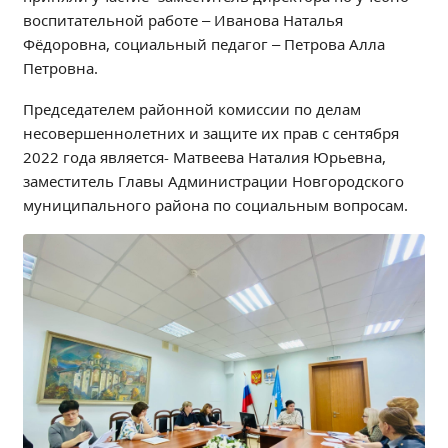
воспитательной работе – Иванова Наталья
Образование
Фёдоровна, социальный педагог – Петрова Алла
Образовательные стандарты и требования
Петровна.
Руководство
Педагогический состав
Председателем районной комиссии по делам
несовершеннолетних и защите их прав с сентября
Материально-техническое обеспечение и
2022 года является- Матвеева Наталия Юрьевна,
оснащенность образовательного процесса.
Доступная среда
заместитель Главы Администрации Новгородского
муниципального района по социальным вопросам.
Стипендии и меры поддержки обучающихся
Платные образовательные услуги
Финансово-хозяйственная деятельность
Вакантные места для приёма (перевода)
Международное сотрудничество
Организация питания в образовательной
организации
УЧЕБНАЯ РАБОТА