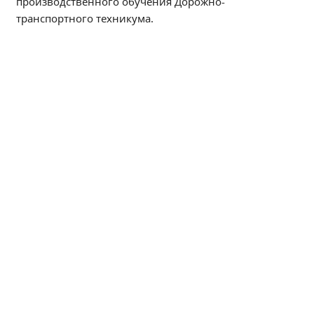
производственного обучения Дорожно-
Независимая оценка качества
транспортного техникума.
Профориентация
Обращения онлайн
Контакты
Региональный центр по профилактике ДДТТ
Учебно-производственный комплекс
Центр карьеры
Противодействие коррупции
Всероссийское чемпионатное движение
Региональная инновационная площадка
СВЕДЕНИЯ ОБ ОБРАЗОВАТЕЛЬНОЙ ОРГАНИЗАЦИИ
Основные сведения
Структура и органы управления образовательной
организацией
Документы