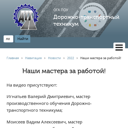
ОГА ПОУ
Дорожно-транспортный
техникум
ВЕРСИЯ САЙТА ДЛЯ СЛАБОВИДЯЩИХ
Главная
›
Навигация
›
Новости
›
2022
›
Наши мастера за работой!
НАВИГАЦИЯ
Наши мастера за работой!
Главная
Профессионалитет
На видео присутствуют:
АБИТУРИЕНТУ
Игнатьев Валерий Дмитриевич, мастер
Опрос по качеству образования
производственного обучения Дорожно-
Новости
транспортного техникума;
Наблюдательный совет
Моисеев Вадим Алексеевич, мастер
Информация