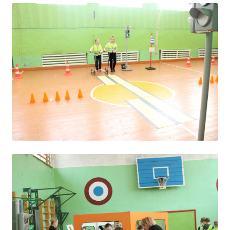
Расписание занятий
Заочное отделение
Локальные акты
ВОСПИТАТЕЛЬНАЯ РАБОТА
Безопасность на железной дороге
ГТО
Дополнительное образование
Информационная безопасность
Информация для детей-сирот
Памятные даты военной истории
Пожарная безопасность
Программа воспитания
Противодействие терроризму
Профилактическая работа
Работа педагога-психолога