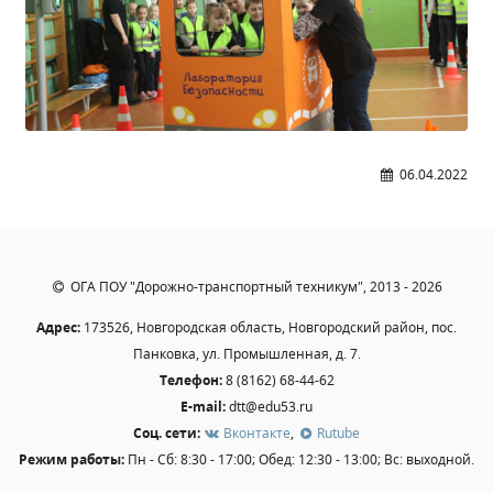
Студенческий совет
Студенческий спортивный клуб
МЕТОДИЧЕСКАЯ РАБОТА
В помощь педагогам и мастерам ПО
06.04.2022
ПРОЧЕЕ
История нашего техникума
Фотографии техникума
ОГА ПОУ "Дорожно-транспортный техникум", 2013 - 2026
Адрес:
173526, Новгородская область, Новгородский район, пос.
Панковка, ул. Промышленная, д. 7.
ПОЛЕЗНЫЕ ССЫЛКИ
Телефон:
8 (8162) 68-44-62
Министерство науки и высшего образования
E-mail:
dtt@edu53.ru
РФ
Соц. сети:
Вконтакте
,
Rutube
Главное управление по контролю за оборотом
Режим работы:
Пн - Сб: 8:30 - 17:00; Обед: 12:30 - 13:00; Вс: выходной.
наркотиков