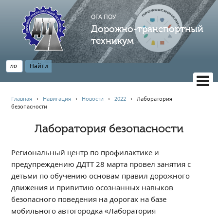
ОГА ПОУ
Дорожно-транспортный
техникум
ВЕРСИЯ САЙТА ДЛЯ СЛАБОВИДЯЩИХ
Главная
›
Навигация
›
Новости
›
2022
›
Лаборатория
безопасности
НАВИГАЦИЯ
Главная
Лаборатория безопасности
Профессионалитет
Региональный центр по профилактике и
АБИТУРИЕНТУ
предупреждению ДДТТ 28 марта провел занятия с
Опрос по качеству образования
детьми по обучению основам правил дорожного
Новости
движения и привитию осознанных навыков
Наблюдательный совет
безопасного поведения на дорогах на базе
мобильного автогородка «Лаборатория
Информация