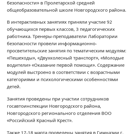
безопасности» в Пролетарской средней
Независимая оценка качества
общеобразовательной школе Новгородского района.
Профориентация
Обращения онлайн
В интерактивных занятиях приняли участие 92
обучающихся первых классов, 3 педагогических
Контакты
работника. Тренеры-преподаватели Лаборатории
Региональный центр по профилактике ДДТТ
безопасности провели информационно-
Учебно-производственный комплекс
просветительские занятия по тематическим модулям:
Центр карьеры
«Пешеходы», «Двухколесный транспорт», «Молодые
водители» «Оказание первой помощи». Содержание
Противодействие коррупции
модулей выстроено в соответствии с возрастными
Всероссийское чемпионатное движение
категориями и психологическими особенностями
Региональная инновационная площадка
детей.
Занятия проведены при участии сотрудников
СВЕДЕНИЯ ОБ ОБРАЗОВАТЕЛЬНОЙ ОРГАНИЗАЦИИ
госавтоинспекции Новгородского района,
Основные сведения
Новгородского регионального отделения ВОО
Структура и органы управления образовательной
«Российский Красный Крест».
организацией
Документы
Также 17-18 марта проведены занятия в Гимназии г.