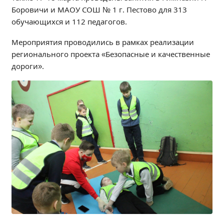
Боровичи и МАОУ СОШ № 1 г. Пестово для 313
Образование
обучающихся и 112 педагогов.
Образовательные стандарты и требования
Руководство
Мероприятия проводились в рамках реализации
регионального проекта «Безопасные и качественные
Педагогический состав
дороги».
Материально-техническое обеспечение и
оснащенность образовательного процесса.
Доступная среда
Стипендии и меры поддержки обучающихся
Платные образовательные услуги
Финансово-хозяйственная деятельность
Вакантные места для приёма (перевода)
Международное сотрудничество
Организация питания в образовательной
организации
УЧЕБНАЯ РАБОТА